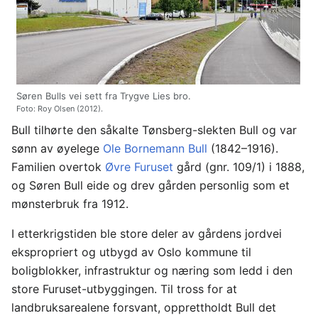
Søren Bulls vei sett fra Trygve Lies bro.
Foto: Roy Olsen (2012).
Bull tilhørte den såkalte Tønsberg-slekten Bull og var
sønn av øyelege
Ole Bornemann Bull
(1842–1916).
Familien overtok
Øvre Furuset
gård (gnr. 109/1) i 1888,
og Søren Bull eide og drev gården personlig som et
mønsterbruk fra 1912.
I etterkrigstiden ble store deler av gårdens jordvei
ekspropriert og utbygd av Oslo kommune til
boligblokker, infrastruktur og næring som ledd i den
store Furuset-utbyggingen. Til tross for at
landbruksarealene forsvant, opprettholdt Bull det