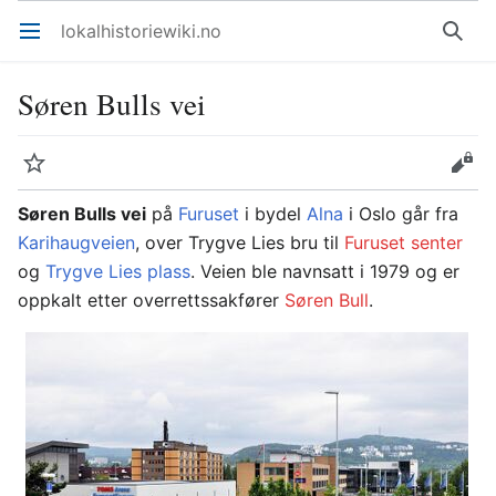
lokalhistoriewiki.no
Åpne hovedmenyen
Søk
Søren Bulls vei
Overvåk
Rediger
Søren Bulls vei
på
Furuset
i bydel
Alna
i Oslo går fra
Karihaugveien
, over Trygve Lies bru til
Furuset senter
og
Trygve Lies plass
. Veien ble navnsatt i 1979 og er
oppkalt etter overrettssakfører
Søren Bull
.