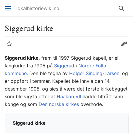
lokalhistoriewiki.no
Åpne hovedmenyen
Søk
Siggerud kirke
Overvåk
Rediger
Siggerud kirke
, fram til 1997 Siggerud kapell, er ei
langkirke fra 1905 på
Siggerud
i
Nordre Follo
kommune
. Den ble tegna av
Holger Sinding-Larsen
, og
er oppført i tømmer. Kapellet ble innvia den 14.
desember 1905, og sies å være det første kirkebygget
som ble vigsla etter at
Haakon VII
hadde tiltrått som
konge og som
Den norske kirkes
overhode.
Siggerud kirke