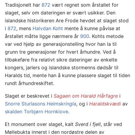
Tradisjonelt har
872
vært regnet som årstallet for
slaget, selv om dateringen er svært usikker. Den
islandske historikeren Are Frode hevdet at slaget stod
i
872
, mens
Halvdan Koht
mente å kunne påvise at
årstallet måtte ligge nærmere år
900
. Kohts metode
var ved hjelp av generasjonstelling hvor han la til
grunn tre generasjoner for hvert århundre. Ved å
tilbakeføre fra relativt sikre dateringer av enkelte
kongers, jarlers og islandske stormenns dødsår til
Haralds tid, mente han å kunne plassere slaget til tiden
rundt århundreskiftet.
Slaget er beskrevet i
Sagaen om Harald Hårfagre
i
Snorre Sturlasons
Heimskringla
, og i
Haraldskvædi
av
skalden
Torbjørn Hornklove
.
Et monument over slaget, kalt
Sverd i fjell
, står ved
Møllebukta innerst i den nordøstre delen av