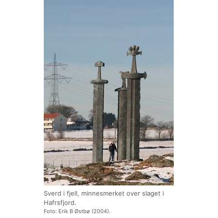
Sverd i fjell, minnesmerket over slaget i
Hafrsfjord.
Foto: Erik B Østbø (2004).