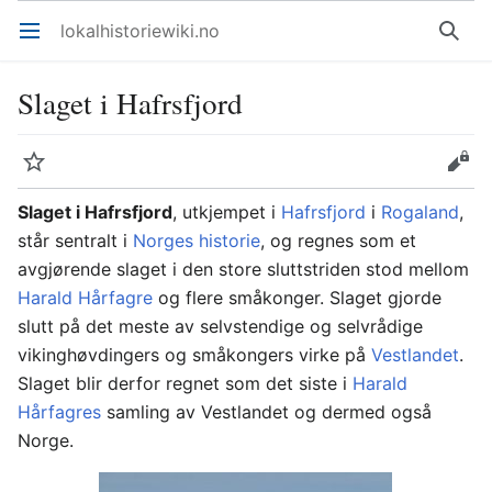
lokalhistoriewiki.no
Åpne hovedmenyen
Søk
Slaget i Hafrsfjord
Overvåk
Rediger
Slaget i Hafrsfjord
, utkjempet i
Hafrsfjord
i
Rogaland
,
står sentralt i
Norges historie
, og regnes som et
avgjørende slaget i den store sluttstriden stod mellom
Harald Hårfagre
og flere småkonger. Slaget gjorde
slutt på det meste av selvstendige og selvrådige
vikinghøvdingers og småkongers virke på
Vestlandet
.
Slaget blir derfor regnet som det siste i
Harald
Hårfagres
samling av Vestlandet og dermed også
Norge.