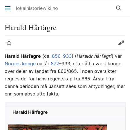
lokalhistoriewiki.no
Åpne hovedmenyen
Søk
Harald Hårfagre
Overvåk
Rediger
Harald Hårfagre
(ca.
850
–
933
) (
Haraldr hárfagri
) var
Norges konge
ca. år
872
–933, etter å ha vært konge
over deler av landet fra 860/865. I noen oversikter
regnes derfor hans regentskap fra 865. Årstall fra
denne perioden må uansett sees som antydninger, mer
enn som absolutte fakta.
Harald Hårfagre