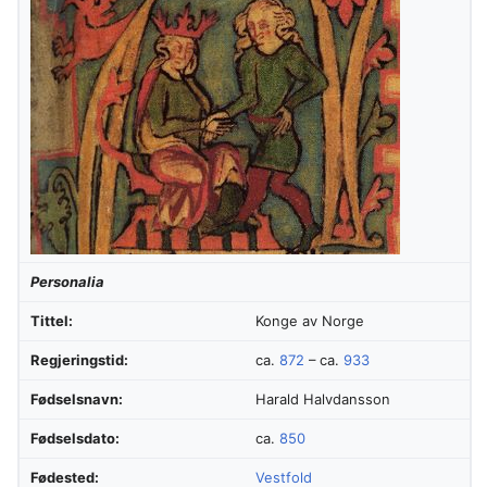
Personalia
Tittel:
Konge av Norge
Regjeringstid:
ca.
872
– ca.
933
Fødselsnavn:
Harald Halvdansson
Fødselsdato:
ca.
850
Fødested:
Vestfold