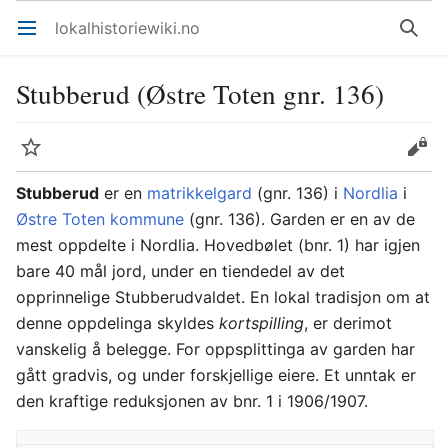
lokalhistoriewiki.no
Åpne hovedmenyen
Søk
Stubberud (Østre Toten gnr. 136)
Overvåk
Rediger
Stubberud
er en
matrikkelgard
(gnr. 136) i
Nordlia
i
Østre Toten kommune
(gnr. 136). Garden er en av de
mest oppdelte i Nordlia. Hovedbølet (bnr. 1) har igjen
bare 40 mål jord, under en tiendedel av det
opprinnelige Stubberudvaldet. En lokal tradisjon om at
denne oppdelinga skyldes
kortspilling
, er derimot
vanskelig å belegge. For oppsplittinga av garden har
gått gradvis, og under forskjellige eiere. Et unntak er
den kraftige reduksjonen av bnr. 1 i 1906/1907.