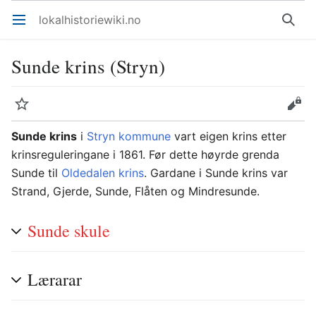
lokalhistoriewiki.no
Åpne hovedmenyen
Søk
Sunde krins (Stryn)
Overvåk
Rediger
Sunde krins
i
Stryn kommune
vart eigen krins etter
krinsreguleringane i 1861. Før dette høyrde grenda
Sunde til
Oldedalen krins
. Gardane i Sunde krins var
Strand, Gjerde, Sunde, Flåten og Mindresunde.
Sunde skule
Lærarar