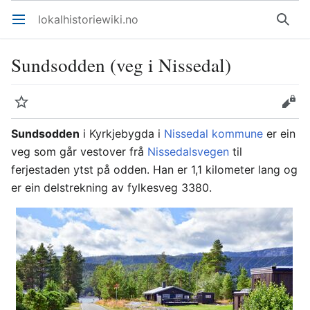
lokalhistoriewiki.no
Åpne hovedmenyen
Søk
Sundsodden (veg i Nissedal)
Overvåk
Rediger
Sundsodden
i Kyrkjebygda i
Nissedal kommune
er ein
veg som går vestover frå
Nissedalsvegen
til
ferjestaden ytst på odden. Han er 1,1 kilometer lang og
er ein delstrekning av fylkesveg 3380.