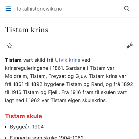
lokalhistoriewiki.no
Åpne hovedmenyen
Søk
Tistam krins
Overvåk
Rediger
Tistam
vart skild frå
Utvik krins
ved
krinsreguleringane i 1861. Gardane i Tistam var
Moldreim, Tistam, Frøyset og Gjuv. Tistam krins var
frå 1861 til 1892 bygdene Tistam og Rand, og frå 1892
til 1916 Tistam og Fjelli. Frå 1916 fram til skulen vart
lagt ned i 1962 var Tistam eigen skulekrins.
Tistam skule
Byggeår: 1904
Fungerte som skule: 1904-1962