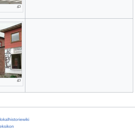
okalhistoriewiki
eksikon