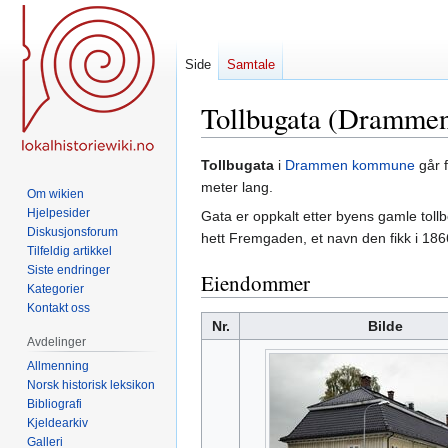
Side
Samtale
Tollbugata (Dramme
Hopp
Hopp
Tollbugata
i
Drammen kommune
går 
til
til
meter lang.
Om wikien
navigering
søk
Hjelpesider
Gata er oppkalt etter byens gamle tollb
Diskusjonsforum
hett Fremgaden, et navn den fikk i 186
Tilfeldig artikkel
Siste endringer
Eiendommer
Kategorier
Kontakt oss
Nr.
Bilde
Avdelinger
Allmenning
Norsk historisk leksikon
Bibliografi
Kjeldearkiv
Galleri