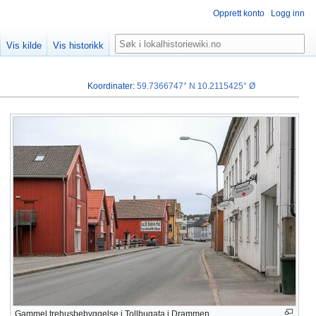
Opprett konto
Logg inn
Søk
Vis kilde
Vis historikk
Koordinater
:
59.7366747° N
10.2115425° Ø
Gammel trehusbebyggelse i Tollbugata i Drammen.