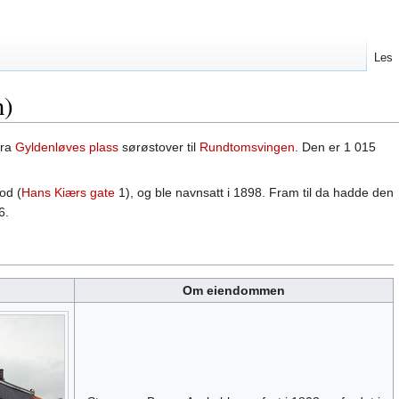
Les
n)
fra
Gyldenløves plass
sørøstover til
Rundtomsvingen
. Den er 1 015
od (
Hans Kiærs gate
1), og ble navnsatt i 1898. Fram til da hadde den
6.
Om eiendommen