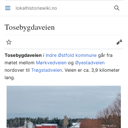
lokalhistoriewiki.no
Åpne hovedmenyen
Søk
Tosebygdaveien
Overvåk
Rediger
Tosebygdaveien
i
Indre Østfold kommune
går fra
møtet mellom
Mørkvedveien
og
Øyestadveien
nordover til
Trøgstadveien
. Veien er ca. 3,9 kilometer
lang.