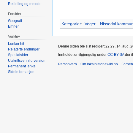
Rettleiing og metode
Forsider
Geografi
Kategorier
:
Veger
Nissedal kommu
Emner
Verktøy
Lenker hit
Denne siden ble sist redigert 22:29, 14. aug. 
Relaterte endringer
Innholdet er tilgjengelig under
CC-BY-SA
der i
Spesialsider
Utskriftsvennlig versjon
Personvern
Om lokalhistoriewiki.no
Forbeh
Permanent lenke
Sideinformasjon