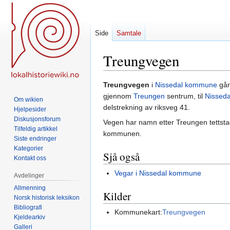
Side
Samtale
Treungvegen
Hopp
Hopp
Treungvegen
i
Nissedal kommune
går
til
til
gjennom
Treungen
sentrum, til
Nissed
Om wikien
navigering
søk
delstrekning av riksveg 41.
Hjelpesider
Diskusjonsforum
Vegen har namn etter Treungen tettstad
Tilfeldig artikkel
kommunen.
Siste endringer
Kategorier
Sjå også
Kontakt oss
Vegar i Nissedal kommune
Avdelinger
Allmenning
Kilder
Norsk historisk leksikon
Bibliografi
Kommunekart:
Treungvegen
Kjeldearkiv
Galleri