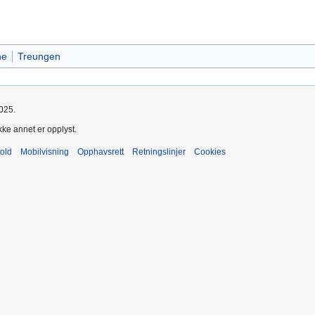
ne
Treungen
2025.
kke annet er opplyst.
old
Mobilvisning
Opphavsrett
Retningslinjer
Cookies