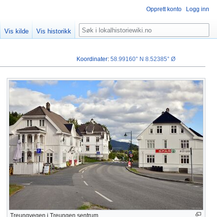
Opprett konto
Logg inn
Søk
Vis kilde
Vis historikk
Koordinater
:
58.99160° N
8.52385° Ø
Treungvegen i Treungen sentrum.