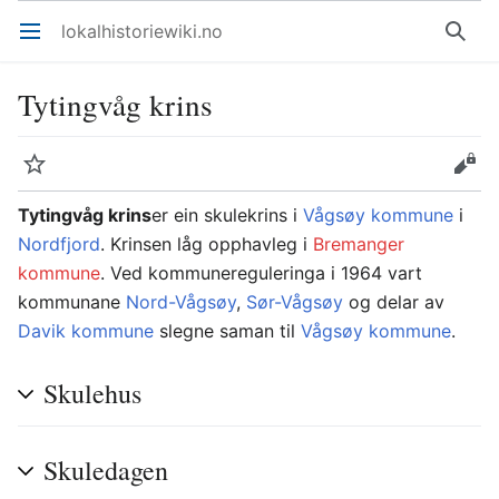
lokalhistoriewiki.no
Åpne hovedmenyen
Søk
Tytingvåg krins
Overvåk
Rediger
Tytingvåg krins
er ein skulekrins i
Vågsøy kommune
i
Nordfjord
. Krinsen låg opphavleg i
Bremanger
kommune
. Ved kommunereguleringa i 1964 vart
kommunane
Nord-Vågsøy
,
Sør-Vågsøy
og delar av
Davik kommune
slegne saman til
Vågsøy kommune
.
Skulehus
Skuledagen