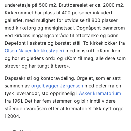
underetasje på 500 m2. Bruttoarealet er ca. 2000 m2.
Kirkerommet har plass til 400 personer inkludert
galleriet, med mulighet for utvidelse til 800 plasser
med kirketorg og menighetssal. Døgnåpent bønnerom
ved kirkens inngangsområde til ettertanke og bønn.
Døpefont i asketre og børstet stål. To kirkeklokker fra
Olsen Nauen klokkestøperi
med innskrift: «Kom, kom
og hør et gledens ord» og «Kom til meg, alle dere som
strever og har tungt å bære».
Dåpssakristi og kontoravdeling. Orgelet, som er satt
sammen av
orgelbygger Jørgensen
med deler fra en
tysk leverandør, sto opprinnelig i
Asker krematorium
fra 1961. Det har fem stemmer, og blir inntil videre
stående i Vardåsen etter at krematoriet fikk nytt orgel
i 2004.