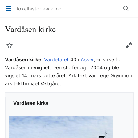
lokalhistoriewiki.no
Åpne hovedmenyen
Søk
Vardåsen kirke
Overvåk
Rediger
Vardåsen kirke
,
Vardefaret
40 i
Asker
, er kirke for
Vardåsen menighet. Den sto ferdig i 2004 og ble
vigslet 14. mars dette året. Arkitekt var Terje Grønmo i
arkitektfirmaet Østgård.
Vardåsen kirke