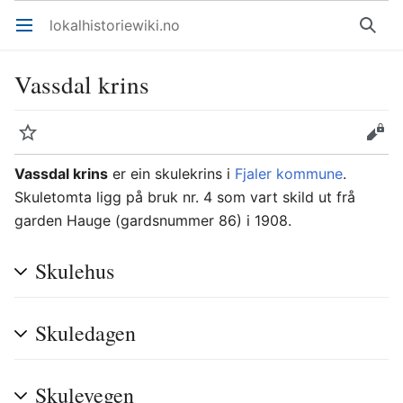
lokalhistoriewiki.no
Åpne hovedmenyen
Søk
Vassdal krins
Overvåk
Rediger
Vassdal krins
er ein skulekrins i
Fjaler kommune
.
Skuletomta ligg på bruk nr. 4 som vart skild ut frå
garden Hauge (gardsnummer 86) i 1908.
Skulehus
Skuledagen
Skulevegen