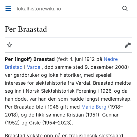
lokalhistoriewiki.no
Åpne hovedmenyen
Søk
Per Braastad
Overvåk
Rediger
Per (Ingolf) Braastad
(født 4. juni 1912 på
Nedre
Bråstad
i
Vardal
, død samme sted 9. desember 2008)
var gardbruker og lokalhistoriker, med spesiell
interesse for slektshistorie fra Vardal. Braastad meldte
seg inn i Norsk Slektshistorisk Forening i 1926, og da
han døde, var han den som hadde lengst medlemskap.
Per Braastad ble i 1948 gift med
Marie Berg
(1918–
2018), og de fikk sønnene Kristian (1951), Gunnar
(1952) og Gisle (1954–2023).
Braastad vokste opp på en tradisjonsrik slektsgard,