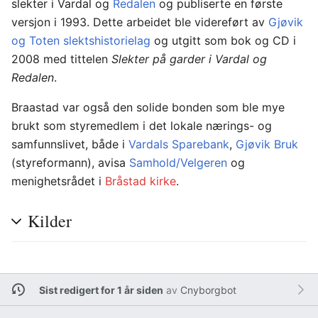
slekter i Vardal og
Redalen
og publiserte en første
versjon i 1993. Dette arbeidet ble videreført av
Gjøvik
og Toten slektshistorielag
og utgitt som bok og CD i
2008 med tittelen
Slekter på garder i Vardal og
Redalen
.
Braastad var også den solide bonden som ble mye
brukt som styremedlem i det lokale nærings- og
samfunnslivet, både i
Vardals Sparebank
,
Gjøvik Bruk
(styreformann), avisa
Samhold/Velgeren
og
menighetsrådet i
Bråstad kirke
.
Kilder
Sist redigert for 1 år siden
av
Cnyborgbot