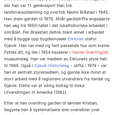
der han var 11. generasjon! Han tok
landbruksutdanning og overtok Nedre Bråstad i 1945.
Han dreiv garden til 1978. Attåt gardsdrifta engasjerte
han seg fra 1950-tallet i det lokalhistoriske arbeidet i
området. Per Braastad deltok blant annet i arbeidet
med å bygge opp bygdemuseet
Eiktunet
utafor
Gjøvik. Han var med og fant passende hus som kunne
flyttes dit, og ble i 1954 kasserer i
Vardal-Snertingdal
museumslag. Han var medlem av Eiktunets styre helt
til 1988. Også i
Gjøvik Historielag
- stifta i 1974 - var
han et sentralt styremedlem, og gjorde ikke minst et
stort arbeid med å registrere utvandrere fra Vardal og
Gjøvik. Dette var et viktig bidrag til boka
Utvandringen til Amerika
(1982).
Etter at han overdrog garden til sønnen Kristian,
begynte han å systematisere sine oversikter over