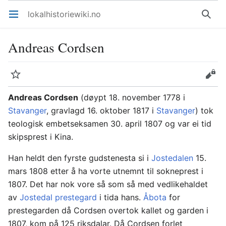
lokalhistoriewiki.no
Åpne hovedmenyen
Søk
Andreas Cordsen
Overvåk
Rediger
Andreas Cordsen
(døypt 18. november 1778 i
Stavanger
, gravlagd 16. oktober 1817 i
Stavanger
) tok
teologisk embetseksamen 30. april 1807 og var ei tid
skipsprest i Kina.
Han heldt den fyrste gudstenesta si i
Jostedalen
15.
mars 1808 etter å ha vorte utnemnt til sokneprest i
1807. Det har nok vore så som så med vedlikehaldet
av
Jostedal prestegard
i tida hans.
Åbota
for
prestegarden då Cordsen overtok kallet og garden i
1807, kom på 125 riksdalar. Då Cordsen forlet