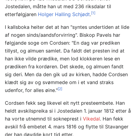
Jostedalen, måtte han ut med 236 riksdalar til
[1]
etterfølgjaren
Holger Halling Schjødt
.
I kallsboka heiter det at han "syntes undertiden at lide
af nogen sinds/aandsforvirring". Biskop Pavels har
følgjande soge om Cordsen: "En dag var prediken
tillyst, og almuen samlet. Da faldt det presten ind at
han ikke vilde prædike, men lod klokkeren lese en
prædiken fra kordøren. Det skede, og almuen fandt
sig deri. Men da den gik ud av kirken, hadde Cordsen
klædt sig av og svømmede om i et vand straks
[2]
udenfor, for alles øine."
Cordsen fekk seg likevel eit nytt presteembete. Han
heldt avskilspreika si i Jostedalen 1. januar 1812 etter å
ha vorte utnemnd til sokneprest i
Vikedal
. Han fekk
avskil frå embetet 4. mars 1816 og flytte til Stavanger
der han døydde kort tid etter.