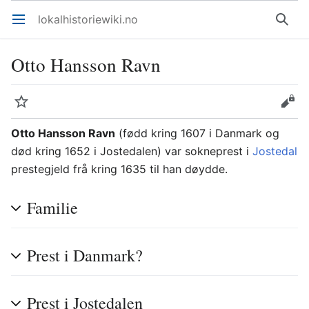
lokalhistoriewiki.no
Åpne hovedmenyen
Søk
Otto Hansson Ravn
Overvåk
Rediger
Otto Hansson Ravn
(fødd kring 1607 i Danmark og
død kring 1652 i Jostedalen) var sokneprest i
Jostedal
prestegjeld frå kring 1635 til han døydde.
Familie
Prest i Danmark?
Prest i Jostedalen