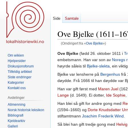
Side
Samtale
Ove Bjelke (1611–16
(Omdirigert fra «
Ove Bjelke
»)
Hopp
Hopp
Ove Bjelke
(fødd 26. oktober 1611 i
T
Om wikien
til
til
embetsmann. Han var son av
Noregs r
Hjelpesider
navigering
søk
høyrde såleis til
Bjelke-slekta
, ein vikti
Diskusjonsforum
Tilfeldig artikkel
Bjelke var lensherre på
Bergenhus
frå 
Siste endringer
døydde. Frå 1666 til han døydde var B
Kategorier
Kontakt oss
Han var gift først med
Maren Juel
(1623
Lange
(d. 1649). Ei dotter,
Ide Sophie
,
Avdelinger
Han blei så gift for andre gong med
Re
Allmenning
(1594–1660) og
Dorte Knudsdatter Ur
Norsk historisk leksikon
Bibliografi
stiftamtmann
Joachim Frederik Wind
.
Kjeldearkiv
Så blei han gift tredje gong med
Helvi
Galleri