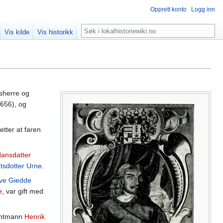
Opprett konto
Logg inn
Søk
Vis kilde
Vis historikk
nsherre og
656), og
etter at faren
Hansdatter
tsdotter Urne
.
ve Giedde
e
, var gift med
tamtmann
Henrik