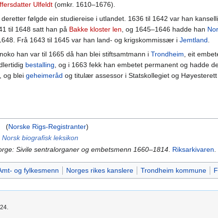
fersdatter Ulfeldt
(omkr. 1610–1676).
 deretter følgde ein studiereise i utlandet. 1636 til 1642 var han kanselli
41 til 1648 satt han på
Bakke kloster len
, og 1645–1646 hadde han
Nor
48. Frå 1643 til 1645 var han land- og krigskommissær i
Jemtland
.
 noko han var til 1665 då han blei stiftsamtmann i
Trondheim
, eit embet
dlertidig
bestalling
, og i 1663 fekk han embetet permanent og hadde det 
 og blei
geheimeråd
og titulær assessor i Statskollegiet og Høyesterett
(
Norske Rigs-Registranter
)
i
Norsk biografisk leksikon
orge: Sivile sentralorganer og embetsmenn 1660–1814
.
Riksarkivaren
.
Amt- og fylkesmenn
Norges rikes kanslere
Trondheim kommune
F
024.