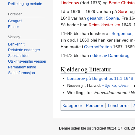
Lindenow
(død 1673) og
Beate Christof
Rettleiing og metode
I åra 1626 til 1629 var han på
Sorø
, og
Forsider
1640 var han
gesandt
i
Spania
. Fra 16
Geografi
Så hadde han
Reins kloster len
1646–16
Emner
I 1648 blei han lensherre i
Bergenhus
,
Verktøy
sin død. I 1660 blei han kanslar ved mi
Lenker hit
Han møtte i
Overhoffretten
1667–1669,
Relaterte endringer
I 1673 blei han
ridder av Dannebrog
.
Spesialsider
Utskriftsvennlig versjon
Kjelder og litteratur
Permanent lenke
Sideinformasjon
Lensbrev på Bergenhus 11.1.1648
Nissen jr., Harald:
«Bjelke, Ove»
Weidling, Tor:
Eneveldets menn i N
Kategorier
:
Personer
Lensherrer
Denne siden ble sist redigert 08:24, 17. okt. 2