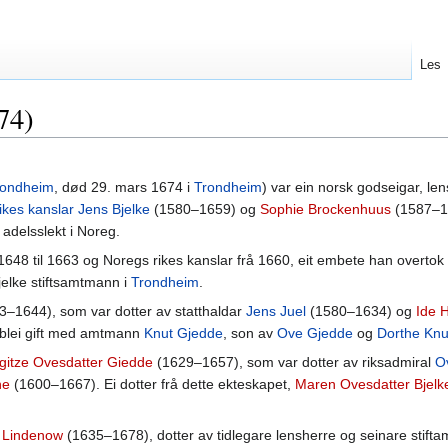
Les
74)
rondheim
, død 29. mars 1674 i
Trondheim
) var ein norsk godseigar, le
ikes kanslar
Jens Bjelke
(1580–1659) og
Sophie Brockenhuus
(1587–1
g adelsslekt i Noreg.
1648 til 1663 og Noregs rikes kanslar frå 1660, eit embete han overtok 
jelke stiftsamtmann i
Trondheim
.
–1644), som var dotter av statthaldar
Jens Juel
(1580–1634) og
Ide 
 blei gift med amtmann
Knut Gjedde
, son av
Ove Gjedde
og
Dorthe Knu
gitze Ovesdatter Giedde
(1629–1657), som var dotter av riksadmiral
O
ne
(1600–1667). Ei dotter frå dette ekteskapet,
Maren Ovesdatter Bjelk
g Lindenow
(1635–1678), dotter av tidlegare lensherre og seinare stif