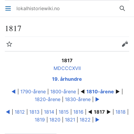
lokalhistoriewiki.no
Åpne hovedmenyen
Søk
1817
Overvåk
Rediger
1817
MDCCCXVII
19. århundre
◄
|
1790-årene
|
1800-årene
| ◄
1810-årene
► |
1820-årene
|
1830-årene
|
►
◄
|
1812
|
1813
|
1814
|
1815
|
1816
| ◄
1817
► |
1818
|
1819
|
1820
|
1821
|
1822
|
►