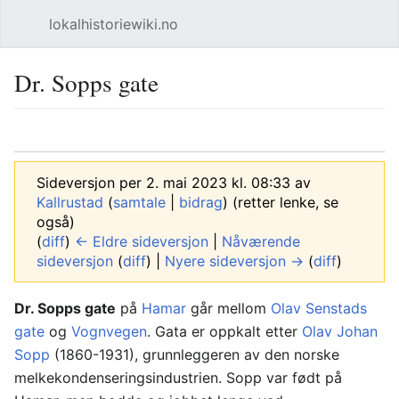
lokalhistoriewiki.no
Åpne hovedmenyen
Søk
Dr. Sopps gate
Overvåk
Rediger
Sideversjon per 2. mai 2023 kl. 08:33 av
Kallrustad
(
samtale
|
bidrag
)
(retter lenke, se
også)
(
diff
)
← Eldre sideversjon
|
Nåværende
sideversjon
(
diff
) |
Nyere sideversjon →
(
diff
)
Dr. Sopps gate
på
Hamar
går mellom
Olav Senstads
gate
og
Vognvegen
. Gata er oppkalt etter
Olav Johan
Sopp
(1860-1931), grunnleggeren av den norske
melkekondenseringsindustrien. Sopp var født på