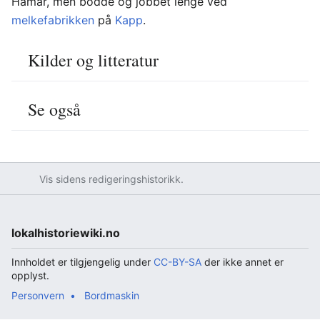
Hamar, men bodde og jobbet lenge ved
melkefabrikken
på
Kapp
.
Kilder og litteratur
Se også
Vis sidens redigeringshistorikk.
lokalhistoriewiki.no
Innholdet er tilgjengelig under
CC-BY-SA
der ikke annet er
opplyst.
Personvern
Bordmaskin