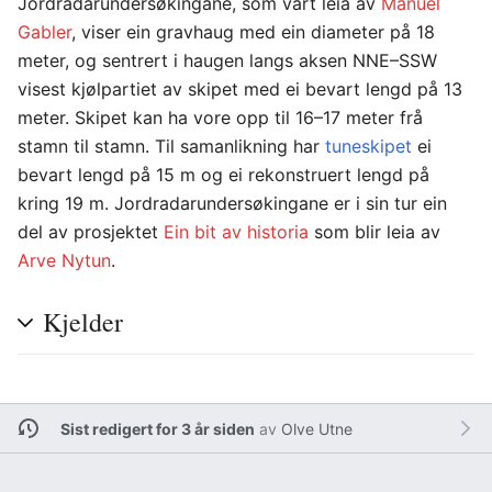
Jordradarundersøkingane, som vart leia av
Manuel
Gabler
, viser ein gravhaug med ein diameter på 18
meter, og sentrert i haugen langs aksen NNE–SSW
visest kjølpartiet av skipet med ei bevart lengd på 13
meter. Skipet kan ha vore opp til 16–17 meter frå
stamn til stamn. Til samanlikning har
tuneskipet
ei
bevart lengd på 15 m og ei rekonstruert lengd på
kring 19 m. Jordradarundersøkingane er i sin tur ein
del av prosjektet
Ein bit av historia
som blir leia av
Arve Nytun
.
Kjelder
Sist redigert for 3 år siden
av
Olve Utne