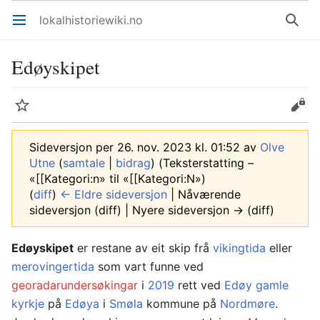
lokalhistoriewiki.no
Åpne hovedmenyen
Søk
Edøyskipet
Overvåk
Rediger
Sideversjon per 26. nov. 2023 kl. 01:52 av
Olve
Utne
(
samtale
|
bidrag
)
(Teksterstatting –
«[[Kategori:n» til «[[Kategori:N»)
(
diff
)
← Eldre sideversjon
| Nåværende
sideversjon (diff) | Nyere sideversjon → (diff)
Edøyskipet
er restane av eit skip frå
vikingtida
eller
merovingertida
som vart funne ved
georadarundersøkingar
i
2019
rett ved
Edøy gamle
kyrkje
på
Edøya
i
Smøla
kommune på
Nordmøre
.