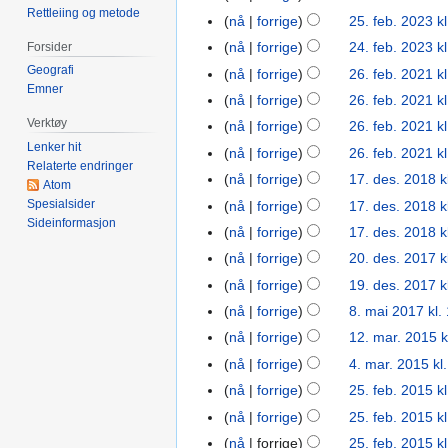
g
Rettleiing og metode
2023
I
feb.
r
nå
forrige
25. feb. 2023 k
e
n
2023
e
nå
forrige
24. feb. 2023 k
Forsider
24.
n
g
d
I
feb.
Geografi
r
nå
forrige
26. feb. 2021 k
26.
e
i
n
Emner
2023
e
feb.
nå
forrige
26. feb. 2021 k
n
g
g
d
2021
Verktøy
r
nå
forrige
26. feb. 2021 k
e
e
i
e
Lenker hit
r
nå
forrige
26. feb. 2021 k
n
g
Relaterte endringer
d
i
r
nå
forrige
17. des. 2018 k
17.
e
Atom
i
n
e
des.
r
Spesialsider
nå
forrige
17. des. 2018 k
g
g
d
Sideinformasjon
2018
I
i
nå
forrige
17. des. 2018 k
e
s
i
n
n
I
r
nå
forrige
20. des. 2017 k
20.
f
g
g
g
n
i
des.
o
nå
forrige
19. des. 2017 k
19.
e
e
s
g
n
2017
r
des.
r
nå
forrige
8. mai 2017 kl.
8.
n
f
e
g
k
2017
i
mai
r
o
nå
forrige
12. mar. 2015 k
12.
n
s
l
n
2017
e
r
mar.
r
nå
forrige
4. mar. 2015 kl
4.
f
a
g
d
k
2015
e
mar.
o
nå
forrige
25. feb. 2015 k
25.
r
s
i
l
d
2015
I
r
feb.
i
nå
forrige
25. feb. 2015 k
f
g
a
i
n
k
2015
n
o
nå
forrige
25. feb. 2015 k
e
r