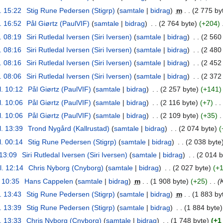
l. 15:22
‎
Stig Rune Pedersen (Stigrp)
samtale
bidrag
‎
m
2 775 by
l. 16:52
‎
Pål Giørtz (PaulVIF)
samtale
bidrag
‎
2 764 byte
+204
‎
l. 08:19
‎
Siri Rutledal Iversen (Siri Iversen)
samtale
bidrag
‎
2 560
l. 08:16
‎
Siri Rutledal Iversen (Siri Iversen)
samtale
bidrag
‎
2 480
l. 08:16
‎
Siri Rutledal Iversen (Siri Iversen)
samtale
bidrag
‎
2 452
l. 08:06
‎
Siri Rutledal Iversen (Siri Iversen)
samtale
bidrag
‎
2 372
l. 10:12
‎
Pål Giørtz (PaulVIF)
samtale
bidrag
‎
2 257 byte
+141
l. 10:06
‎
Pål Giørtz (PaulVIF)
samtale
bidrag
‎
2 116 byte
+7
‎
l. 10:06
‎
Pål Giørtz (PaulVIF)
samtale
bidrag
‎
2 109 byte
+35
‎
l. 13:39
‎
Trond Nygård (Kallrustad)
samtale
bidrag
‎
2 074 byte
l. 00:14
‎
Stig Rune Pedersen (Stigrp)
samtale
bidrag
‎
2 038 byte
 13:09
‎
Siri Rutledal Iversen (Siri Iversen)
samtale
bidrag
‎
2 014 b
l. 12:14
‎
Chris Nyborg (Cnyborg)
samtale
bidrag
‎
2 027 byte
+
. 10:35
‎
Hans Cappelen
samtale
bidrag
‎
m
1 908 byte
+25
‎
l. 13:43
‎
Stig Rune Pedersen (Stigrp)
samtale
bidrag
‎
m
1 883 by
l. 13:39
‎
Stig Rune Pedersen (Stigrp)
samtale
bidrag
‎
1 884 byte
l. 13:33
‎
Chris Nyborg (Cnyborg)
samtale
bidrag
‎
1 748 byte
+1