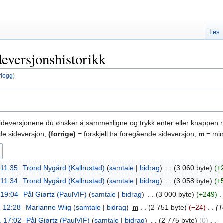
Les
deversjonshistorikk
rlogg
)
sideversjonene du ønsker å sammenligne og trykk enter eller knappen 
nde sideversjon,
(forrige)
= forskjell fra foregående sideversjon,
m
= min
 11:35
‎
Trond Nygård (Kallrustad)
samtale
bidrag
‎
3 060 byte
+
 11:34
‎
Trond Nygård (Kallrustad)
samtale
bidrag
‎
3 058 byte
+
. 19:04
‎
Pål Giørtz (PaulVIF)
samtale
bidrag
‎
3 000 byte
+249
‎
. 12:28
‎
Marianne Wiig
samtale
bidrag
‎
m
2 751 byte
−24
‎
T
l. 17:02
‎
Pål Giørtz (PaulVIF)
samtale
bidrag
‎
2 775 byte
0
‎