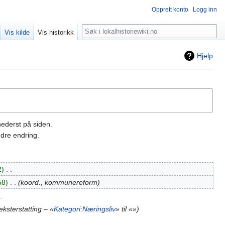
Opprett konto
Logg inn
Søk
Vis kilde
Vis historikk
Hjelp
nederst på siden.
dre endring.
2
‎
58
‎
koord., kommunereform
eksterstatting – «
Kategori:Næringsliv
» til «»