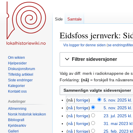
Side
Samtale
Eidsfoss jernverk: Si
Vis logger for denne siden
(
se endringsfilte
Hopp
Hopp
Om wikien
Filtrer sideversjoner
til
til
Hjelpesider
navigering
søk
Diskusjonsforum
Valg av diff: merk i radioknappene de 
Tilfeldig artikkel
Forklaring:
(nå)
= forskjell fra nåvære
Siste endringer
Kategorier
Kontakt oss
nå
forrige
5. nov. 2025 kl.
5.
Avdelinger
I
nov.
nå
forrige
5. nov. 2025 kl.
Allmenning
n
2025
Norsk historisk leksikon
nå
forrige
23. jul. 2025 kl
23.
g
Bibliografi
I
jul.
nå
forrige
31. mai 2023 kl
31.
Kjeldearkiv
e
n
2025
mai
nå
forrige
25. feb. 2023 k
Galleri
25.
n