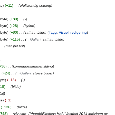
te
+11
‎
ufullstendig setning
 byte
+80
‎
-
 byte
+28
‎
byline
 byte
+80
‎
satt inn bilde
Tagg
:
Visuell redigering
 byte
+115
‎
→‎Galleri
:
satt inn bilde
‎
mer presist
+36
‎
kommunesammenslåing
+24
‎
→‎Galleri
:
større bilder
yte
−13
‎
-
119
‎
bilde
Kat
te
−1
‎
+136
‎
bilde
 748
‎
Ny side: {{thumb|Eidsfoss Hof i Vestfold 2014.jpg|Noen av