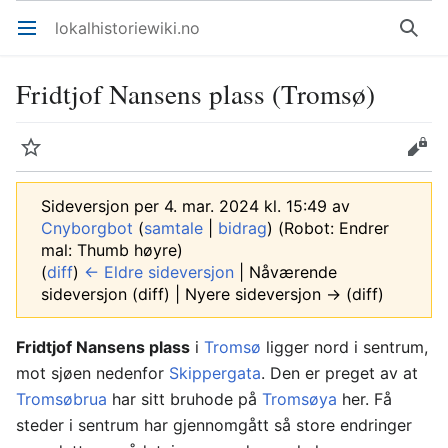
lokalhistoriewiki.no
Åpne hovedmenyen
Søk
Fridtjof Nansens plass (Tromsø)
Overvåk
Rediger
Sideversjon per 4. mar. 2024 kl. 15:49 av
Cnyborgbot
(
samtale
|
bidrag
)
(Robot: Endrer
mal: Thumb høyre)
(
diff
)
← Eldre sideversjon
| Nåværende
sideversjon (diff) | Nyere sideversjon → (diff)
Fridtjof Nansens plass
i
Tromsø
ligger nord i sentrum,
mot sjøen nedenfor
Skippergata
. Den er preget av at
Tromsøbrua
har sitt bruhode på
Tromsøya
her. Få
steder i sentrum har gjennomgått så store endringer