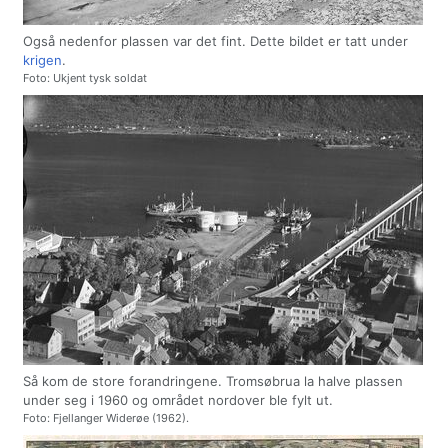
Også nedenfor plassen var det fint. Dette bildet er tatt under
krigen
.
Foto: Ukjent tysk soldat
Så kom de store forandringene. Tromsøbrua la halve plassen
under seg i 1960 og området nordover ble fylt ut.
Foto: Fjellanger Widerøe (1962).