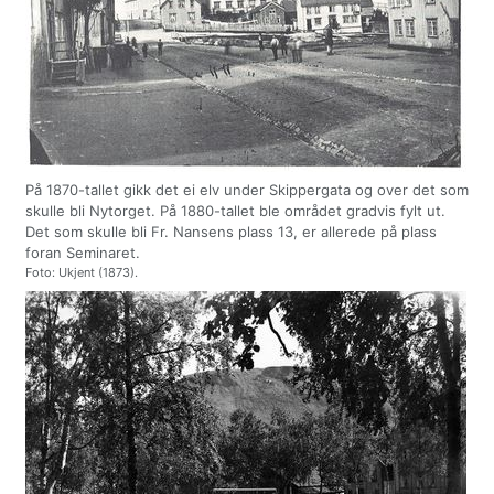
På 1870-tallet gikk det ei elv under Skippergata og over det som
skulle bli Nytorget. På 1880-tallet ble området gradvis fylt ut.
Det som skulle bli Fr. Nansens plass 13, er allerede på plass
foran Seminaret.
Foto: Ukjent (1873).