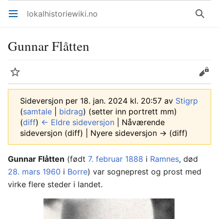
lokalhistoriewiki.no
Åpne hovedmenyen
Søk
Gunnar Flåtten
Overvåk
Rediger
Sideversjon per 18. jan. 2024 kl. 20:57 av
Stigrp
(
samtale
|
bidrag
)
(setter inn portrett mm)
(
diff
)
← Eldre sideversjon
| Nåværende
sideversjon (diff) | Nyere sideversjon → (diff)
Gunnar Flåtten
(født
7. februar
1888
i
Ramnes
, død
28. mars
1960
i
Borre
) var sogneprest og prost med
virke flere steder i landet.