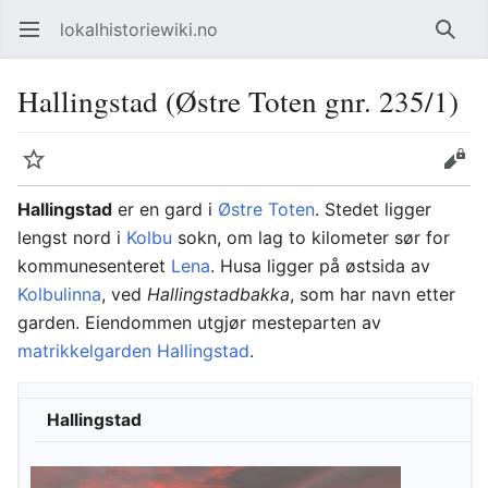
lokalhistoriewiki.no
Åpne hovedmenyen
Søk
Hallingstad (Østre Toten gnr. 235/1)
Overvåk
Rediger
Hallingstad
er en gard i
Østre Toten
. Stedet ligger
lengst nord i
Kolbu
sokn, om lag to kilometer sør for
kommunesenteret
Lena
. Husa ligger på østsida av
Kolbulinna
, ved
Hallingstadbakka
, som har navn etter
garden. Eiendommen utgjør mesteparten av
matrikkelgarden
Hallingstad
.
Hallingstad