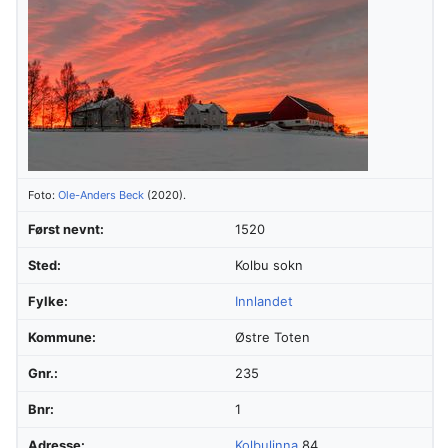
Foto:
Ole-Anders Beck
(2020).
Først nevnt:
1520
Sted:
Kolbu sokn
Fylke:
Innlandet
Kommune:
Østre Toten
Gnr.:
235
Bnr:
1
Adresse:
Kolbulinna
84