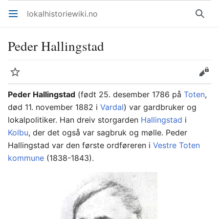
lokalhistoriewiki.no
Åpne hovedmenyen
Søk
Peder Hallingstad
Overvåk
Rediger
Peder Hallingstad
(født 25. desember 1786 på
Toten
,
død 11. november 1882 i
Vardal
) var gardbruker og
lokalpolitiker. Han dreiv storgarden
Hallingstad
i
Kolbu
, der det også var sagbruk og mølle. Peder
Hallingstad var den første ordføreren i
Vestre Toten
kommune
(1838-1843).