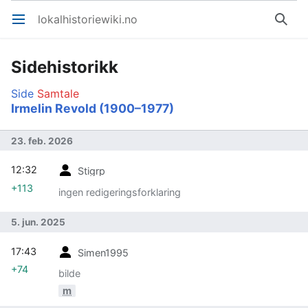
lokalhistoriewiki.no
Åpne hovedmenyen
Søk
Sidehistorikk
Side
Samtale
Irmelin Revold (1900–1977)
23. feb. 2026
12:32
Stigrp
+113
ingen redigeringsforklaring
5. jun. 2025
17:43
Simen1995
+74
bilde
m