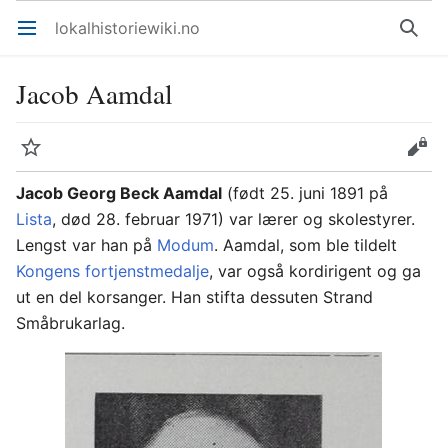
lokalhistoriewiki.no
Åpne hovedmenyen
Søk
Jacob Aamdal
Overvåk
Rediger
Jacob Georg Beck Aamdal
(født 25. juni 1891 på
Lista
, død 28. februar 1971) var lærer og skolestyrer.
Lengst var han på
Modum
. Aamdal, som ble tildelt
Kongens fortjenstmedalje
, var også kordirigent og ga
ut en del korsanger. Han stifta dessuten Strand
Småbrukarlag.