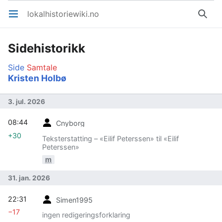
lokalhistoriewiki.no
Åpne hovedmenyen
Søk
Sidehistorikk
Side
Samtale
Kristen Holbø
3. jul. 2026
08:44
Cnyborg
+30
Teksterstatting – «Eilif Peterssen» til «Eilif
Peterssen»
m
31. jan. 2026
22:31
Simen1995
−17
ingen redigeringsforklaring