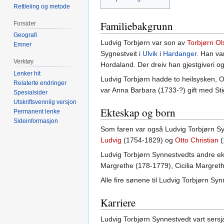
Rettleiing og metode
Familiebakgrunn
Forsider
Geografi
Ludvig Torbjørn var son av
Torbjørn Ol
Emner
Sygnestveit i
Ulvik
i
Hardanger
. Han var
Verktøy
Hordaland. Der dreiv han gjestgiveri o
Lenker hit
Ludvig Torbjørn hadde to heilsysken, 
Relaterte endringer
var Anna Barbara (1733-?) gift med St
Spesialsider
Utskriftsvennlig versjon
Ekteskap og born
Permanent lenke
Sideinformasjon
Som faren var også Ludvig Torbjørn Syn
Ludvig
(1754-1829) og
Otto Christian
(
Ludvig Torbjørn Synnestvedts andre ek
Margrethe (178-1779), Cicilia Margre
Alle fire sønene til Ludvig Torbjørn Syn
Karriere
Ludvig Torbjørn Synnestvedt vart sers