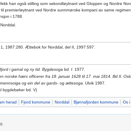
5 fekk han også stilling som sekondløytnant ved Gloppen og Nordre Nor
til premierløytnant ved Nordre sunnmørske kompani av same regimentet
nsjon i 1788.
 Norddal.
1, 1987:280. Ættebok for Norddal, del II, 1997:597.
fjord i gamal og ny tid. Bygdesoga bd. I
. 1977.
Den norske hærs officerer fra 18. januar 1628 til 17. mai 1814. Bd II. Os
Almennsoiga og ein del av gards- og ættesoga.
Ulvik 1987.
dal bygdebøker bd. V)
am herad
Fjord kommune
Norddal
Bjørnafjorden kommune
Os i
20.