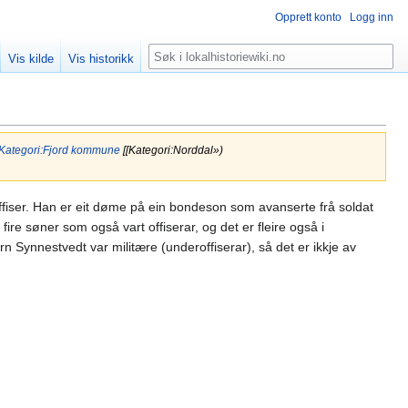
Opprett konto
Logg inn
Søk
Vis kilde
Vis historikk
Kategori:Fjord kommune
[[Kategori:Norddal»)
offiser. Han er eit døme på ein bondeson som avanserte frå soldat
fire søner som også vart offiserar, og det er fleire også i
n Synnestvedt var militære (underoffiserar), så det er ikkje av