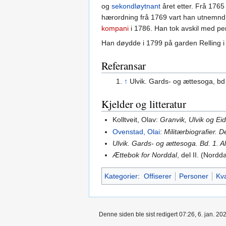
og
sekondløytnant
året etter. Frå 176
hærordning frå 1769 vart han utnemnd 
kompani
i 1786. Han tok avskil med pe
Han døydde i 1799 på garden Relling i
Referansar
↑
Ulvik. Gards- og ættesoga, bd 
Kjelder og litteratur
Kolltveit, Olav:
Granvik, Ulvik og Eid
Ovenstad, Olai
:
Militærbiografier. 
Ulvik. Gards- og ættesoga. Bd. 1. 
Ættebok for Norddal
, del II. (Nord
Kategorier
:
Offiserer
Personer
Kv
Denne siden ble sist redigert 07:26, 6. jan. 20