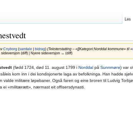
Les
nestvedt
av
Cnyborg
(
samtale
|
bidrag
)
(Teksterstatting – «[[Kategori:Norddal kommune» til «
ideversjon (diff) | Nyere sideversjon → (diff)
stvedt
(fødd 1724, død 11. august 1799 i
Norddal
på
Sunnmøre
) var 
 såleis kom inn i dei kondisjonerte laga av befolkninga. Han hadde sjølv 
m valde militære løpebaner. Også faren og eine broren til Ludvig Torbjør
la ei «militærætt», nærmast eit offisersdynasti.