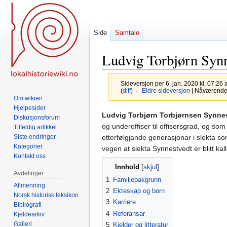
Side
Samtale
Ludvig Torbjørn Syn
Sideversjon per 6. jan. 2020 kl. 07:26 
(
diff
)
← Eldre sideversjon
| Nåværende s
Om wikien
Hjelpesider
Hopp
Hopp
Ludvig Torbjørn Torbjørnsen Synne
Diskusjonsforum
til
til
og underoffiser til offisersgrad, og som
Tilfeldig artikkel
navigering
søk
etterfølgjande generasjonar i slekta so
Siste endringer
Kategorier
vegen at slekta Synnestvedt er blitt kal
Kontakt oss
Innhold
Avdelinger
1
Familiebakgrunn
Allmenning
2
Ekteskap og born
Norsk historisk leksikon
3
Karriere
Bibliografi
4
Referansar
Kjeldearkiv
Galleri
5
Kjelder og litteratur