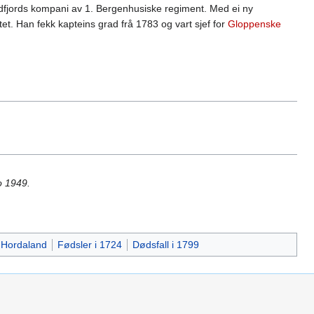
dfjords kompani av 1. Bergenhusiske regiment. Med ei ny
. Han fekk kapteins grad frå 1783 og vart sjef for
Gloppenske
lo 1949.
 Hordaland
Fødsler i 1724
Dødsfall i 1799