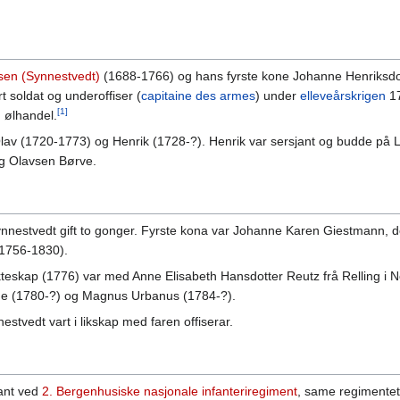
sen (Synnestvedt)
(1688-1766) og hans fyrste kone Johanne Henriksdott
t soldat og underoffiser (
capitaine des armes
) under
elleveårskrigen
17
[1]
g ølhandel.
Olav (1720-1773) og Henrik (1728-?). Henrik var sersjant og budde på 
ig Olavsen Børve.
nestvedt gift to gonger. Fyrste kona var Johanne Karen Giestmann, dott
1756-1830).
teskap (1776) var med Anne Elisabeth Hansdotter Reutz frå Relling i N
the (1780-?) og Magnus Urbanus (1784-?).
nestvedt vart i likskap med faren offiserar.
jant ved
2. Bergenhusiske nasjonale infanteriregiment
, same regimentet 