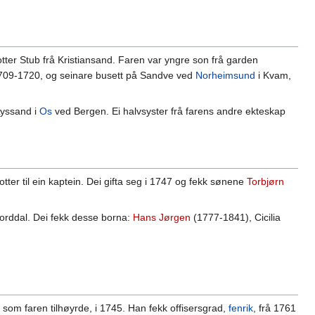
er Stub frå Kristiansand. Faren var yngre son frå garden
09-1720, og seinare busett på Sandve ved
Norheimsund
i Kvam,
Lyssand i
Os
ved Bergen. Ei halvsyster frå farens andre ekteskap
er til ein kaptein. Dei gifta seg i 1747 og fekk sønene
Torbjørn
orddal. Dei fekk desse borna:
Hans Jørgen
(1777-1841), Cicilia
som faren tilhøyrde, i 1745. Han fekk offisersgrad,
fenrik
, frå 1761