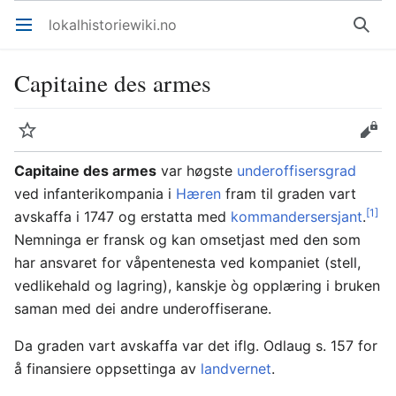
lokalhistoriewiki.no
Åpne hovedmenyen
Søk
Capitaine des armes
Overvåk
Rediger
Capitaine des armes
var høgste
underoffisersgrad
ved infanterikompania i
Hæren
fram til graden vart
[1]
avskaffa i 1747 og erstatta med
kommandersersjant
.
Nemninga er fransk og kan omsetjast med den som
har ansvaret for våpentenesta ved kompaniet (stell,
vedlikehald og lagring), kanskje òg opplæring i bruken
saman med dei andre underoffiserane.
Da graden vart avskaffa var det iflg. Odlaug s. 157 for
å finansiere oppsettinga av
landvernet
.