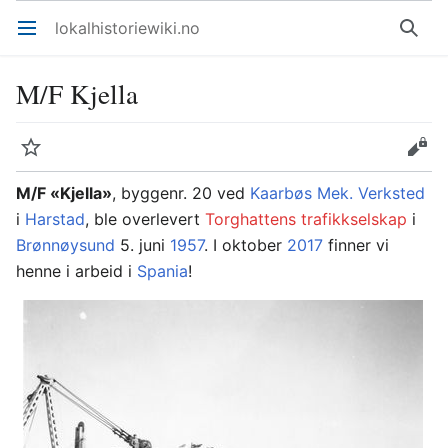
lokalhistoriewiki.no
Åpne hovedmenyen
Søk
M/F Kjella
Overvåk
Rediger
M/F «Kjella»
, byggenr. 20 ved
Kaarbøs Mek. Verksted
i
Harstad
, ble overlevert
Torghattens trafikkselskap
i
Brønnøysund
5. juni
1957
. I oktober
2017
finner vi
henne i arbeid i
Spania
!