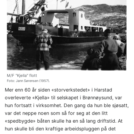
M/F "Kjella" flott
Foto: Jann Sørensen (1957).
Mer enn 60 år siden «storverkstedet» i Harstad
overleverte «Kjella» til selskapet i Brønnøysund, var
hun fortsatt i virksomhet. Den gang da hun ble sjøsatt,
var det neppe noen som så for seg at den litt
«spedbygde» båten skulle ha en så lang driftstid. At
hun skulle bli den kraftige arbeidspluggen på det