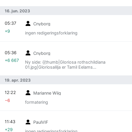
16. jun. 2023
05:37
Cnyborg
+9
ingen redigeringsforklaring
05:36
Cnyborg
+6 667
Ny side: {{thumb|Gloriosa rothschildiana
01.jpg|Gloriosalilja er Tamil Eelams
nasjonalblomst.}} '''Nasjonale symboler for Tamil
Eelam''' er viktige, samlende symboler for tamiler,
19. apr. 2023
både i…
12:22
Marianne Wiig
−6
formatering
11:43
PaulVIF
+29
ingen redigeringsforklaring