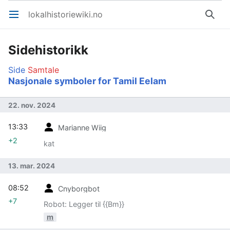
lokalhistoriewiki.no
Åpne hovedmenyen
Søk
Sidehistorikk
Side
Samtale
Nasjonale symboler for Tamil Eelam
22. nov. 2024
13:33
Marianne Wiig
+2
kat
13. mar. 2024
08:52
Cnyborgbot
+7
Robot: Legger til {{Bm}}
m