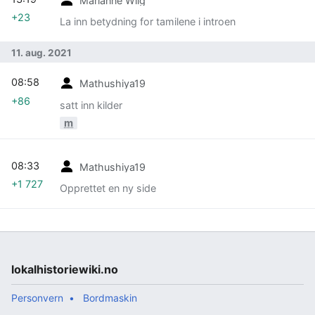
+23
La inn betydning for tamilene i introen
11. aug. 2021
08:58
Mathushiya19
+86
satt inn kilder
m
08:33
Mathushiya19
+1 727
Opprettet en ny side
lokalhistoriewiki.no
Personvern
Bordmaskin