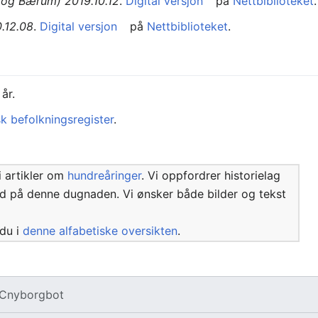
 og Bærum) 2019.10.12
.
Digital versjon
på
Nettbiblioteket
.
.12.08
.
Digital versjon
på
Nettbiblioteket
.
år.
sk befolkningsregister
.
i artikler om
hundreåringer
. Vi oppfordrer historielag
med på denne dugnaden. Vi ønsker både bilder og tekst
 du i
denne alfabetiske oversikten
.
Cnyborgbot