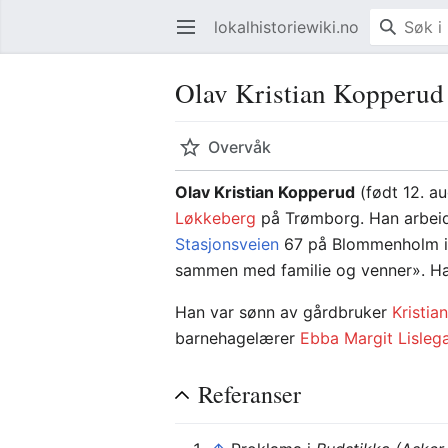
lokalhistoriewiki.no
Åpne hovedmenyen
Olav Kristian Kopperud
Overvåk
Olav Kristian Kopperud
(født 12. au
Løkkeberg
på Trømborg. Han arbeid
Stasjonsveien
67 på Blommenholm 
sammen med familie og venner». Ha
Han var sønn av gårdbruker
Kristia
barnehagelærer
Ebba Margit Lisleg
Referanser