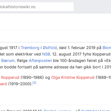
gust 1917 i
Trømborg
i
Østfold
, død 1. februar 2019 på
Blo
et som elektriker ved
NSB
. 12. august 2017 fylte Kopperud
i
Bærum
. Ifølge
Aftenposten
ble 100-årsdagen feiret på «E
n bodde fortsatt på samme adresse da han gikk bort i 201
n Kopperud
(1890–1986) og
Olga Kristine Kopperud
(1888–19
[2]
aard
(1919–2000).