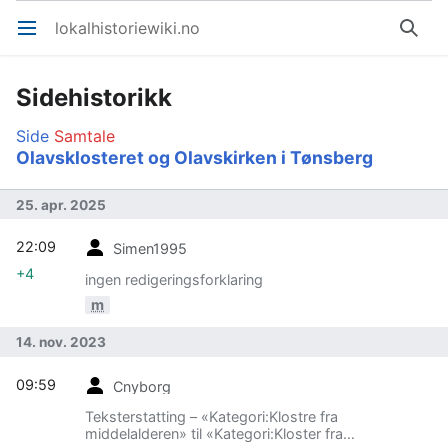
lokalhistoriewiki.no
Åpne hovedmenyen
Søk
Sidehistorikk
Side
Samtale
Olavsklosteret og Olavskirken i Tønsberg
25. apr. 2025
22:09
Simen1995
+4
ingen redigeringsforklaring
m
14. nov. 2023
09:59
Cnyborg
Teksterstatting – «Kategori:Klostre fra
middelalderen» til «Kategori:Kloster fra