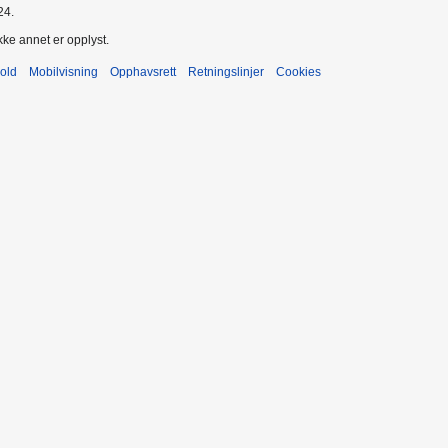
24.
kke annet er opplyst.
old
Mobilvisning
Opphavsrett
Retningslinjer
Cookies