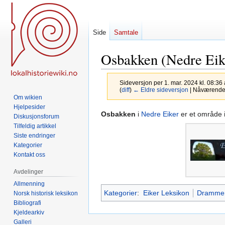
Side
Samtale
Osbakken (Nedre Eik
Sideversjon per 1. mar. 2024 kl. 08:36
(
diff
)
← Eldre sideversjon
| Nåværende s
Om wikien
Hjelpesider
Hopp
Hopp
Osbakken
i
Nedre Eiker
er et område 
Diskusjonsforum
til
til
Tilfeldig artikkel
navigering
søk
Siste endringer
Kategorier
Kontakt oss
Avdelinger
Allmenning
Kategorier
:
Eiker Leksikon
Dramme
Norsk historisk leksikon
Bibliografi
Kjeldearkiv
Galleri