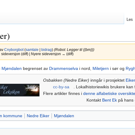
Les
er)
 av
Cnyborgbot
(
samtale
|
bidrag
)
(Robot: Legger til {{bm}})
ideversjon (diff) | Nyere sideversjon → (diff)
i
Mjøndalen
begrenset av
Drammenselva
i nord,
Miletjern
i sør og
Rygh
Osbakken (Nedre Eiker)
inngår i prosjektet
Eike
cc-by-sa
. Lokalhistoriewikis brukere kan f
Flere artikler finnes i
denne alfabetiske oversikt
Kontakt
Bent Ek
på hans
n kommune
Nedre Eiker
Mjøndalen