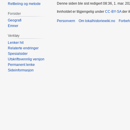
Denne siden ble sist redigert 08:36, 1. mar. 20
Rettleiing og metode
Innholdet er tilgjengelig under
CC-BY-SA
der i
Forsider
Geografi
Personvern
Om lokalhistoriewiki.no
Forbeh
Emner
Verktøy
Lenker hit
Relaterte endringer
Spesialsider
Utskriftsvennlig versjon
Permanent lenke
Sideinformasjon