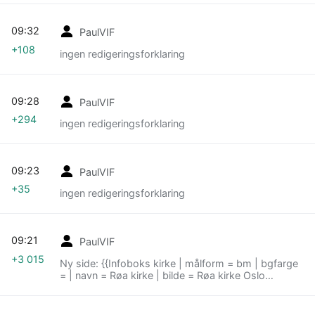
09:32
PaulVIF
+108
ingen redigeringsforklaring
09:28
PaulVIF
+294
ingen redigeringsforklaring
09:23
PaulVIF
+35
ingen redigeringsforklaring
09:21
PaulVIF
+3 015
Ny side: {{Infoboks kirke | målform = bm | bgfarge
= | navn = Røa kirke | bilde = Røa kirke Oslo
2014.jpg | bildetekst = {{byline|Stig Rune
Pedersen...