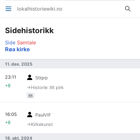
lokalhistoriewiki.no
Åpne hovedmenyen
Søk
Sidehistorikk
Side
Samtale
Røa kirke
11. des. 2025
23:11
Stigrp
+8
→‎Historie: litt pirk
m
16:05
PaulVIF
+8
→‎Kirkekunst
18. okt. 2024