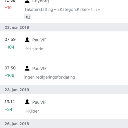
12:38
Cnyborg
−19
Teksterstatting – «Kategori:Kirker» til «»
m
23. mai 2019
07:59
PaulVIF
+104
→‎Historie
07:50
PaulVIF
+166
ingen redigeringsforklaring
23. jan. 2019
13:12
PaulVIF
+34
→‎Kilder
26. jun. 2018