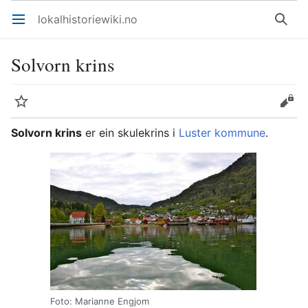
lokalhistoriewiki.no
Åpne hovedmenyen
Søk
Solvorn krins
Overvåk
Rediger
Solvorn krins
er ein skulekrins i
Luster kommune
.
Foto: Marianne Engjom