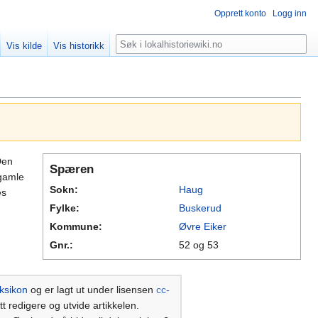
Opprett konto
Logg inn
Søk
Vis kilde
Vis historikk
Den
Spæren
 gamle
Sokn:
Haug
es
Fylke:
Buskerud
Kommune:
Øvre Eiker
Gnr.:
52 og 53
ksikon
og er lagt ut under lisensen
cc-
tt redigere og utvide artikkelen.