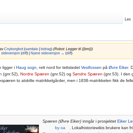
Les
 av
Cnyborgbot
(
samtale
|
bidrag
)
(Robot: Legger til {{bm}})
sideversjon
(
diff
) |
Nyere sideversjon →
(
diff
)
 ligger i
Haug sogn
, rett nord for tettstedet
Vestfossen
på
Øvre Eiker
. 
n
(gnr.52),
Nordre Spæren
(gnr.52) og
Søndre Spæren
(gnr.53). I den
pæren to atskilte matrikkelgårder, men i 1838-matrikkelen fikk de fell
Spæren (Øvre Eiker)
inngår i prosjektet
Eiker Le
by-sa
. Lokalhistoriewikis brukere kan fri