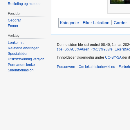
Rettleiing og metode
Forsider
Geografi
Kategorier
:
Eiker Leksikon
Garder
Emner
Verktøy
Lenker hit
Denne siden ble sist endret 08:40, 1. mar. 202
Relaterte endringer
title=Sp%C3%A6ren_(%C3%98vre_Eiker)&acti
Spesialsider
Innholdet er tilgjengelig under
CC-BY-SA
der i
Utskriftsvennlig versjon
Permanent lenke
Personvern
Om lokalhistoriewiki.no
Forbeh
Sideinformasjon