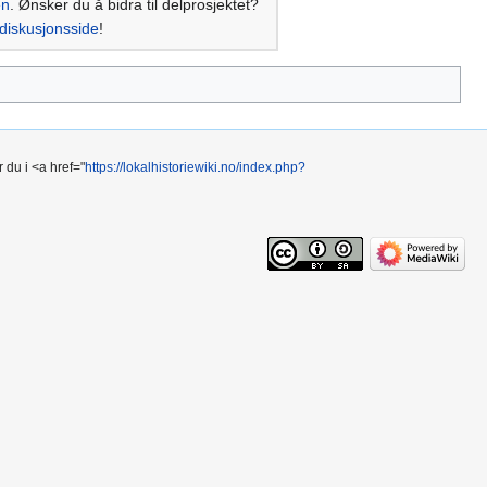
en
. Ønsker du å bidra til delprosjektet?
diskusjonsside
!
 du i <a href="
https://lokalhistoriewiki.no/index.php?