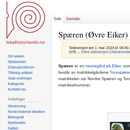
Side
Samtale
Spæren (Øvre Eiker)
Sideversjon per 1. mar. 2024 kl. 08:40
(
diff
)
← Eldre sideversjon
|
Nåværende 
Om wikien
Hjelpesider
Hopp
Hopp
Spæren
er en
navnegård på Eiker
, som
Diskusjonsforum
til
til
består av matrikkelgårdene
Torespære
Tilfeldig artikkel
navigering
søk
matrikkelen var Nordre Spæren og Tores
Siste endringer
Kategorier
matrikkelnummer.
Kontakt oss
Avdelinger
Allmenning
Norsk historisk leksikon
Bibliografi
Kjeldearkiv
Galleri