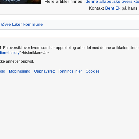
Flere artikler finnes i
denne alfabetiske oversikt
Kontakt
Bent Ek
på hans
Øvre Eiker kommune
4. En oversikt over hvem som har opprettet og arbeidet med denne artikkelen, finner
on=history
">historikken</a>.
kke annet er opplyst.
old
Mobilvisning
Opphavsrett
Retningslinjer
Cookies