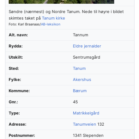
Søndre (nærmest) og Nordre Tanum. Nede til høyre i bildet
skimtes taket på
Tanum kirke
Foto: Karl Braanaas/
AB-leksikon
Alt. navn:
Tannum
Rydda:
Eldre jernalder
Utskilt:
Sentrumsgård
Sted:
Tanum
Fylke:
Akershus
Kommune:
Bærum
Gnr.:
45
Type:
Matrikkelgård
Adresse:
Tanumveien
132
Postnummer:
1341 Slependen