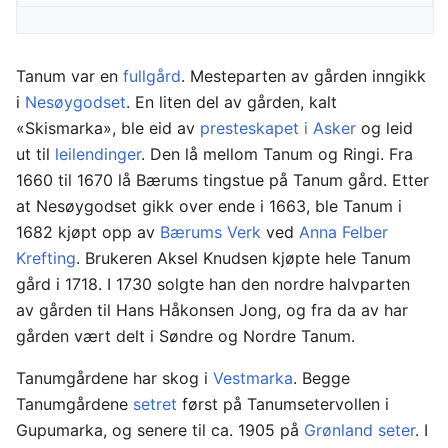
Tanum var en
fullgård
. Mesteparten av gården inngikk
i
Nesøygodset
. En liten del av gården, kalt
«Skismarka», ble eid av
presteskapet i Asker
og leid
ut til
leilendinger
. Den lå mellom Tanum og Ringi. Fra
1660 til 1670 lå Bærums tingstue på Tanum gård. Etter
at Nesøygodset gikk over ende i 1663, ble Tanum i
1682 kjøpt opp av
Bærums Verk
ved
Anna Felber
Krefting
. Brukeren Aksel Knudsen kjøpte hele Tanum
gård i 1718. I 1730 solgte han den nordre halvparten
av gården til Hans Håkonsen Jong, og fra da av har
gården vært delt i Søndre og Nordre Tanum.
Tanumgårdene har skog i
Vestmarka
. Begge
Tanumgårdene
setret
først på Tanumsetervollen i
Gupumarka, og senere til ca. 1905 på
Grønland seter
. I