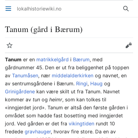
lokalhistoriewiki.no
Åpne hovedmenyen
Søk
Tanum (gård i Bærum)
Overvåk
Rediger
Tanum
er en
matrikkelgård
i
Bærum
, med
gårdnummer 45. Den er ut fra beliggenhet på toppen
av
Tanumåsen
, nær
middelalderkirken
og navnet, en
av sentrumsgårdene i Bærum.
Ringi
,
Haug
og
Grinigårdene
kan være skilt ut fra Tanum. Navnet
kommer av
tun
og
heimr
, som kan tolkes til
«inngjerdet jord». Tanum er altså den første gården i
området som hadde fast bosetting med inngjerdet
jord. Ved gården er det fra
vikingtiden
rundt 10
fredede
gravhauger
, hvorav fire store. Da en av