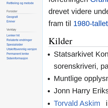
Rettleiing og metode
drevet videre und
Forsider
Geografi
fram til
1980-tallet
Emner
Verktøy
Lenker hit
Kilder
Relaterte endringer
Spesialsider
Utskriftsvennlig versjon
Statsarkivet Ko
Permanent lenke
Sideinformasjon
sorenskriveri, p
Muntlige opplysn
Jonn Harry Erik
Torvald Askim
i