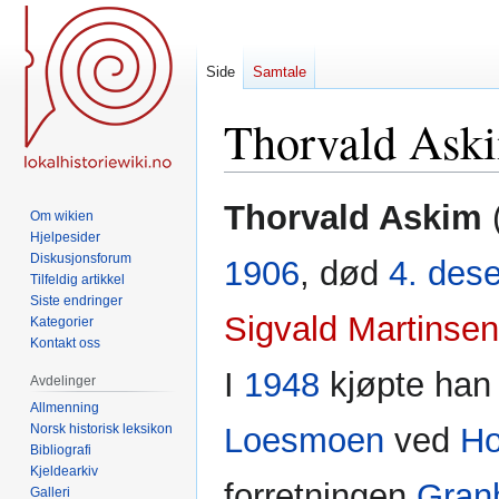
Side
Samtale
Thorvald Ask
Hopp
Hopp
Thorvald Askim
(
Om wikien
til
til
Hjelpesider
navigering
søk
Diskusjonsforum
1906
, død
4. des
Tilfeldig artikkel
Siste endringer
Sigvald Martinse
Kategorier
Kontakt oss
I
1948
kjøpte ha
Avdelinger
Allmenning
Norsk historisk leksikon
Loesmoen
ved
Ho
Bibliografi
Kjeldearkiv
forretningen
Gran
Galleri