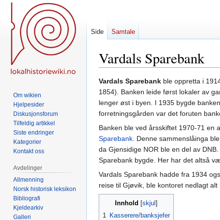
Side
Samtale
Vardals Sparebank
Hopp
Hopp
Vardals Sparebank
ble oppretta i 1914
til
til
1854). Banken leide først lokaler av g
Om wikien
navigering
søk
lenger øst i byen. I 1935 bygde banken
Hjelpesider
forretningsgården var det foruten banken
Diskusjonsforum
Tilfeldig artikkel
Banken ble ved årsskiftet 1970-71 en 
Siste endringer
Sparebank
. Denne sammenslåinga ble et
Kategorier
da Gjensidige NOR ble en del av DNB. B
Kontakt oss
Sparebank bygde. Her har det altså v
Avdelinger
Vardals Sparebank hadde fra 1934 ogs
Allmenning
reise til Gjøvik, ble kontoret nedlagt alt
Norsk historisk leksikon
Bibliografi
Innhold
Kjeldearkiv
1
Kasserere/banksjefer
Galleri