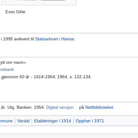
Even Gihle
i 1995 avlevert til
Statsarkivet i Hamar
.
ytt om navn».
arebank
 gjennom 50 år - 1914-1964
, 1964, s. 132-134.
»
 år
. Utg. Banken. 1954.
Digital versjon
på
Nettbiblioteket
.
ommune
Vardal
Etableringer i 1914
Opphør i 1971