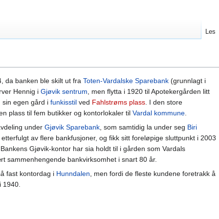
Les
, da banken ble skilt ut fra
Toten-Vardalske Sparebank
(grunnlagt i
arver Hennig i
Gjøvik sentrum
, men flytta i 1920 til Apotekergården litt
 sin egen gård i
funkisstil
ved
Fahlstrøms plass
. I den store
 plass til fem butikker og kontorlokaler til
Vardal kommune
.
avdeling under
Gjøvik Sparebank
, som samtidig la under seg
Biri
terfulgt av flere bankfusjoner, og fikk sitt foreløpige sluttpunkt i 2003
ankens Gjøvik-kontor har sia holdt til i gården som Vardals
ært sammenhengende bankvirksomhet i snart 80 år.
å fast kontordag i
Hunndalen
, men fordi de fleste kundene foretrakk å
 i 1940.