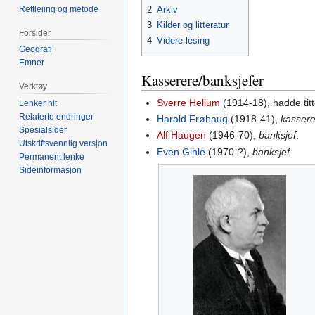
Rettleiing og metode
2
Arkiv
3
Kilder og litteratur
Forsider
4
Videre lesing
Geografi
Emner
Kasserere/banksjefer
Verktøy
Sverre Hellum
(1914-18), hadde tit
Lenker hit
Relaterte endringer
Harald Frøhaug
(1918-41),
kassere
Spesialsider
Alf Haugen
(1946-70),
banksjef
.
Utskriftsvennlig versjon
Even Gihle
(1970-?),
banksjef
.
Permanent lenke
Sideinformasjon