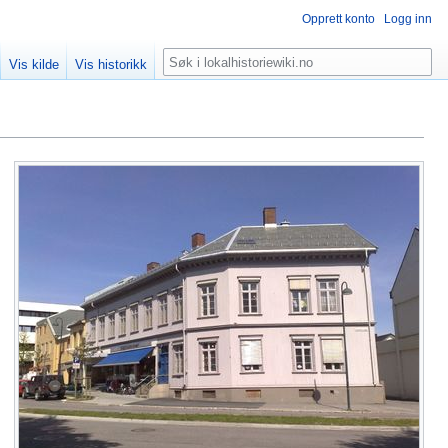
Opprett konto
Logg inn
Søk
Vis kilde
Vis historikk