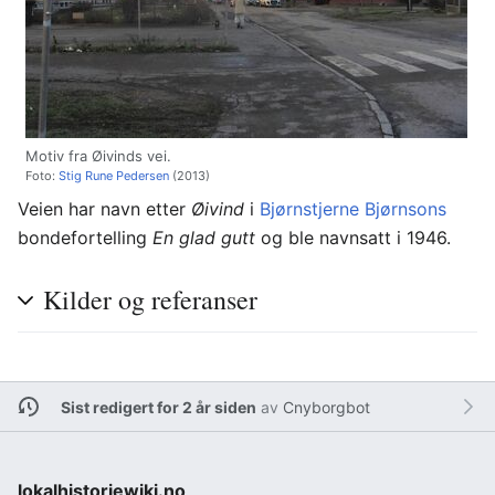
Motiv fra Øivinds vei.
Foto:
Stig Rune Pedersen
(2013)
Veien har navn etter
Øivind
i
Bjørnstjerne Bjørnsons
bondefortelling
En glad gutt
og ble navnsatt i 1946.
Kilder og referanser
Sist redigert for 2 år siden
av
Cnyborgbot
lokalhistoriewiki.no