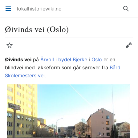
lokalhistoriewiki.no
Åpne hovedmenyen
Søk
Øivinds vei (Oslo)
Overvåk
Rediger
Øivinds vei
på
Årvoll
i
bydel Bjerke
i
Oslo
er en
blindvei med løkkeform som går sørover fra
Bård
Skolemesters vei
.