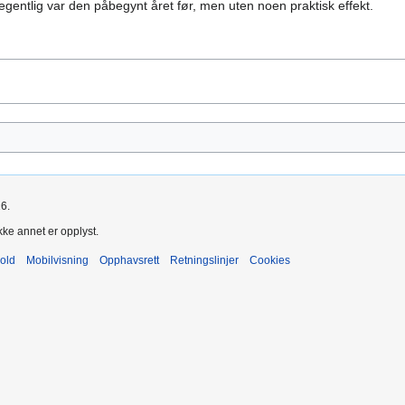
 egentlig var den påbegynt året før, men uten noen praktisk effekt.
26.
kke annet er opplyst.
old
Mobilvisning
Opphavsrett
Retningslinjer
Cookies