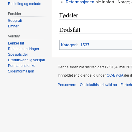
Reformasjonen
ble innført i Norge;
Rettleiing og metode
Fødsler
Forsider
Geografi
Emner
Dødsfall
Verktøy
Lenker hit
Kategori
:
1537
Relaterte endringer
Spesialsider
Utskriftsvennlig versjon
Permanent lenke
Denne siden ble sist redigert 17:31, 4. mai 20
Sideinformasjon
Innholdet er tilgjengelig under
CC-BY-SA
der i
Personvern
Om lokalhistoriewiki.no
Forbeh