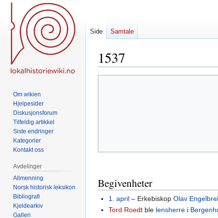
Side
Samtale
1537
Hopp
Hopp
til
til
Om wikien
navigering
søk
Hjelpesider
Diskusjonsforum
Tilfeldig artikkel
Siste endringer
Kategorier
Kontakt oss
Avdelinger
Allmenning
Begivenheter
Norsk historisk leksikon
Bibliografi
1. april
– Erkebiskop
Olav Engelbre
Kjeldearkiv
Tord Roedt
ble
lensherre
i
Bergenh
Galleri