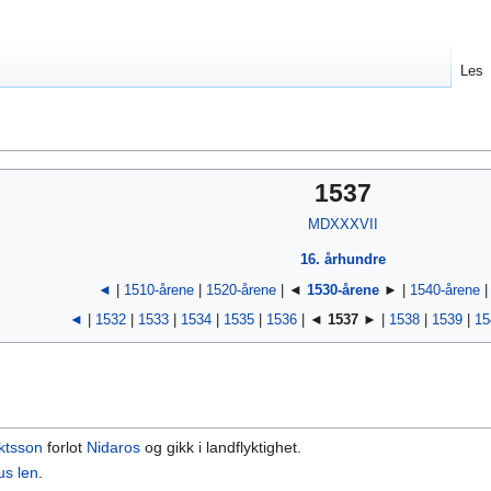
Les
1537
MDXXXVII
16. århundre
◄
|
1510-årene
|
1520-årene
| ◄
1530-årene
► |
1540-årene
◄
|
1532
|
1533
|
1534
|
1535
|
1536
| ◄
1537
► |
1538
|
1539
|
15
ktsson
forlot
Nidaros
og gikk i landflyktighet.
us len
.