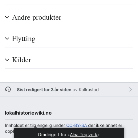
Andre produkter
Flytting
Kilder
Sist redigert for 3 år siden
av
Kallrustad
lokalhistoriewiki.no
Innholdet er tilgjengelig under
CC-BY-SA
der ikke annet er
opplyst.
Omdirigert fra «
Alna Teglverk
»