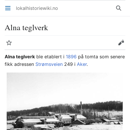
lokalhistoriewiki.no
Åpne hovedmenyen
Søk
Alna teglverk
Overvåk
Rediger
Alna teglverk
ble etablert i
1896
på tomta som senere
fikk adressen
Strømsveien
249 i
Aker
.