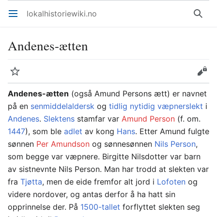
lokalhistoriewiki.no
Åpne hovedmenyen
Søk
Andenes-ætten
Overvåk
Rediger
Andenes-ætten
(også Amund Persons ætt) er navnet
på en
senmiddelaldersk
og
tidlig nytidig
væpnerslekt
i
Andenes
.
Slektens
stamfar var
Amund Person
(f. om.
1447
), som ble
adlet
av kong
Hans
. Etter Amund fulgte
sønnen
Per Amundson
og sønnesønnen
Nils Person
,
som begge var væpnere. Birgitte Nilsdotter var barn
av sistnevnte Nils Person. Man har trodd at slekten var
fra
Tjøtta
, men de eide fremfor alt jord i
Lofoten
og
videre nordover, og antas derfor å ha hatt sin
opprinnelse der. På
1500-tallet
forflyttet slekten seg