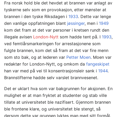
Fra norsk hold ble det hevdet at brannen var anlagt av
tyskerne selv som en provokasjon, etter mønster at
brannen i den tyske Riksdagen i
1933
. Dette var lenge
den vanlige oppfatningen blant
jøssinger
, men i
1949
kom det fram at det var personer i kretsen rundt den
illegale avisen
London-Nytt
som hadde tent på. I
1993
,
ved femtiårsmarkeringen for arrestasjonene som
fulgte brannen, kom det så fram at det var fire menn
som sto bak, og at lederen var
Petter Moen
. Moen var
redaktør for London-Nytt, og omkom da
fangeskipet
han var med på vei til konsentrasjonsleir sank i
1944
.
Brannstifterne hadde selv varslet brannvesenet.
Det er uklart hva som var bakgrunnen for aksjonen. En
mulighet er at man fryktet at studenter og stab ville
tillate at universitetet ble nazifisert. Gjennom brannen
ble frontene klare, og universitetet ble stengt, så
dersom dette var grunnen lyktes man med sitt formål.