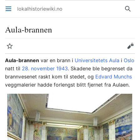
lokalhistoriewiki.no
Åpne hovedmenyen
Søk
Aula-brannen
Overvåk
Rediger
Aula-brannen
var en brann i
Universitetets Aula
i
Oslo
natt til
28. november
1943
. Skadene ble begrenset da
brannvesenet raskt kom til stedet, og
Edvard Munchs
veggmalerier hadde forlengst blitt fjernet fra Aulaen.