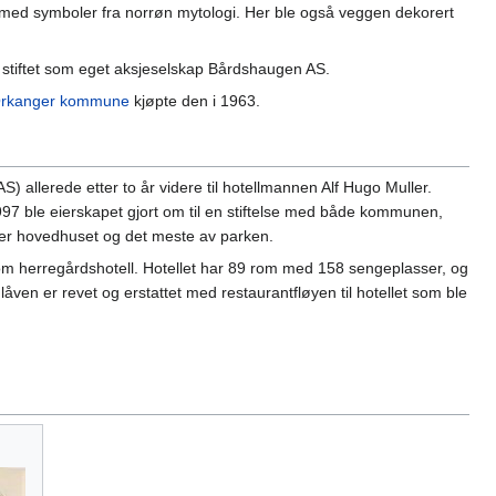
med symboler fra norrøn mytologi. Her ble også veggen dekorert
stiftet som eget aksjeselskap Bårdshaugen AS.
rkanger kommune
kjøpte den i 1963.
llerede etter to år videre til hotellmannen Alf Hugo Muller.
I 1997 ble eierskapet gjort om til en stiftelse med både kommunen,
tter hovedhuset og det meste av parken.
tt som herregårdshotell. Hotellet har 89 rom med 158 sengeplasser, og
ven er revet og erstattet med restaurantfløyen til hotellet som ble