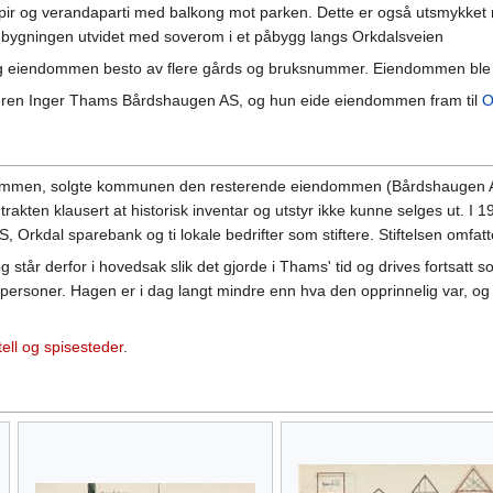
ir og verandaparti med balkong mot parken. Dette er også utsmykket 
 bygningen utvidet med soverom i et påbygg langs Orkdalsveien
og eiendommen besto av flere gårds og bruksnummer. Eiendommen ble 
tteren Inger Thams Bårdshaugen AS, og hun eide eiendommen fram til
O
dommen, solgte kommunen den resterende eiendommen (Bårdshaugen AS) a
ontrakten klausert at historisk inventar og utstyr ikke kunne selges ut. 
 Orkdal sparebank og ti lokale bedrifter som stiftere. Stiftelsen omfa
r og står derfor i hovedsak slik det gjorde i Thams' tid og drives fortsa
ersoner. Hagen er i dag langt mindre enn hva den opprinnelig var, og lå
tell og spisesteder
.