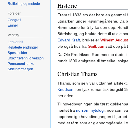
Historie
Rettleiing og metode
Forsider
Fram til 1833 sto det bare en gammel h
Geografi
utmarken under Rømmegårdene. Da ble
Emner
Rømmesmo for å fyrke den opp. Rund
Bårdshaug, og brukte dette til utleie so
Verktøy
Edvard Kraft
, brukseier
Wilhelm Augus
Lenker hit
ble også hus fra
Geitbuan
satt opp på 
Relaterte endringer
Spesialsider
Da Ole Fredriksen Rømmesmo døde i 1
Utskriftsvennlig versjon
rundt 1890 emigrerte til Amerika, solgt
Permanent lenke
Sideinformasjon
Christian Thams
Thams, som selv var utdannet arkitekt
Knudsen
i en tysk-romantisk borgstil 
perioden.
Til hovedbygningen ble først kjøkkenpa
hentet fra
norrøn mytologi
, noe som va
opprinnelige hovedinngangen i hjørnet s
med et tårn som er gjennomgående i to 