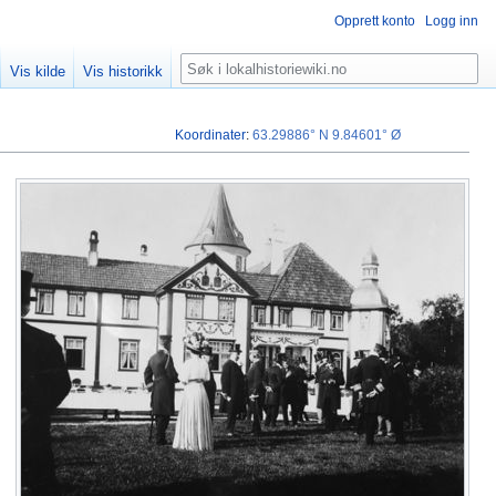
Opprett konto
Logg inn
Søk
Vis kilde
Vis historikk
Koordinater
:
63.29886° N
9.84601° Ø