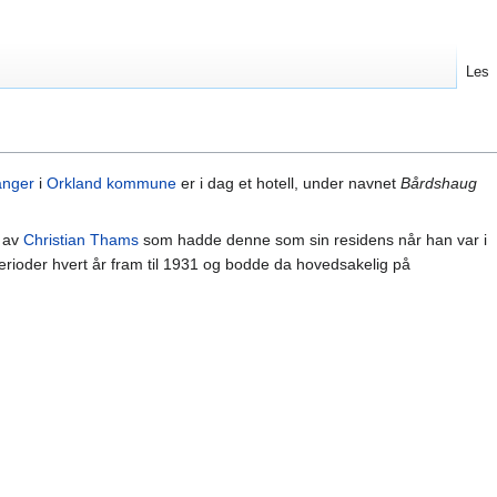
Les
anger
i
Orkland kommune
er i dag et hotell, under navnet
Bårdshaug
t av
Christian Thams
som hadde denne som sin residens når han var i
erioder hvert år fram til 1931 og bodde da hovedsakelig på