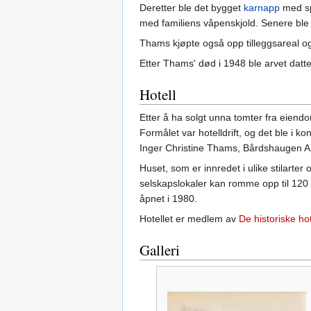
Deretter ble det bygget
karnapp
med sp
med familiens våpenskjold. Senere ble
Thams kjøpte også opp tilleggsareal 
Etter Thams' død i 1948 ble arvet da
Hotell
Etter å ha solgt unna tomter fra eien
Formålet var hotelldrift, og det ble i k
Inger Christine Thams, Bårdshaugen AS,
Huset, som er innredet i ulike stilarte
selskapslokaler kan romme opp til 120 p
åpnet i 1980.
Hotellet er medlem av
De historiske ho
Galleri