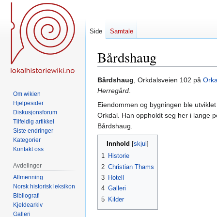
Side
Samtale
Bårdshaug
Hopp
Hopp
Bårdshaug
, Orkdalsveien 102 på
Ork
til
til
Herregård
.
Om wikien
navigering
søk
Hjelpesider
Eiendommen og bygningen ble utvikle
Diskusjonsforum
Orkdal. Han oppholdt seg her i lange p
Tilfeldig artikkel
Bårdshaug.
Siste endringer
Kategorier
Innhold
Kontakt oss
1
Historie
Avdelinger
2
Christian Thams
Allmenning
3
Hotell
Norsk historisk leksikon
4
Galleri
Bibliografi
5
Kilder
Kjeldearkiv
Galleri