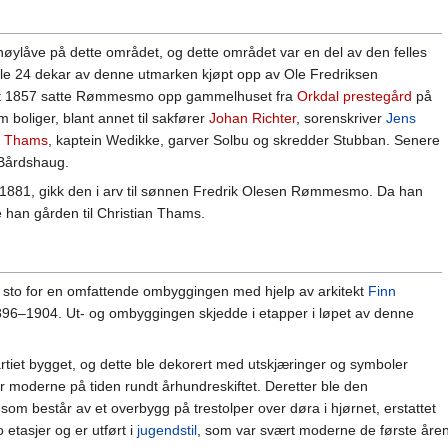
øylåve på dette området, og dette området var en del av den felles
 24 dekar av denne utmarken kjøpt opp av Ole Fredriksen
t 1857 satte Rømmesmo opp gammelhuset fra
Orkdal prestegård
på
m boliger, blant annet til sakfører
Johan Richter
, sorenskriver
Jens
t Thams
, kaptein Wedikke, garver Solbu og skredder Stubban. Senere
Bårdshaug.
881, gikk den i arv til sønnen Fredrik Olesen Rømmesmo. Da han
e han gården til Christian Thams.
, sto for en omfattende ombyggingen med hjelp av arkitekt
Finn
1896–1904. Ut- og ombyggingen skjedde i etapper i løpet av denne
rtiet bygget, og dette ble dekorert med utskjæringer og symboler
r moderne på tiden rundt århundreskiftet. Deretter ble den
om består av et overbygg på trestolper over døra i hjørnet, erstattet
etasjer og er utført i
jugendstil
, som var svært moderne de første åren