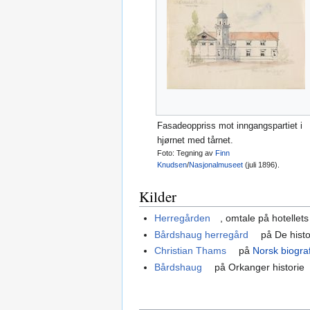
Fasadeoppriss mot inngangspartiet i
hjørnet med tårnet.
Foto: Tegning av
Finn
Knudsen
/
Nasjonalmuseet
(juli 1896).
Kilder
Herregården
, omtale på hotellets
Bårdshaug herregård
på De histo
Christian Thams
på
Norsk biograf
Bårdshaug
på Orkanger historie