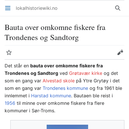
lokalhistoriewiki.no
Åpne hovedmenyen
Søk
Bauta over omkomne fiskere fra
Trondenes og Sandtorg
Overvåk
Rediger
Det står en
bauta over omkomne fiskere fra
Trondenes og Sandtorg
ved
Grøtavær kirke
og det
som en gang var
Alvestad skole
på Ytre Grytøy i det
som en gang var
Trondenes kommune
og fra 1961 ble
innlemmet i
Harstad kommune
. Bautaen ble reist i
1956
til minne over omkomne fiskere fra flere
kommuner i Sør-Troms.