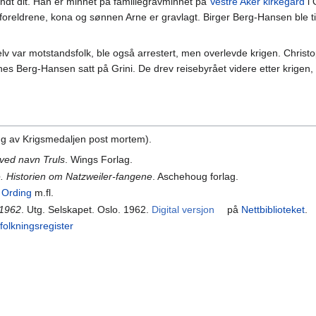
dt dit. Han er minnet på familiegravminnet på
Vestre Aker kirkegård
i 
 foreldrene, kona og sønnen Arne er gravlagt. Birger Berg-Hansen ble ti
v var motstandsfolk, ble også arrestert, men overlevde krigen. Christ
s Berg-Hansen satt på Grini. De drev reisebyrået videre etter krigen, f
ing av Krigsmedaljen post mortem).
ved navn Truls
. Wings Forlag.
e. Historien om Natzweiler-fangene
. Aschehoug forlag.
 Ording
m.fl.
-1962
. Utg. Selskapet. Oslo. 1962.
Digital versjon
på
Nettbiblioteket
.
efolkningsregister