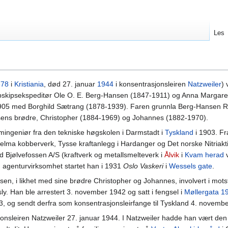
Les
878
i
Kristiania
, død 27. januar
1944
i konsentrasjonsleiren
Natzweiler
)
mpskipsekspeditør Ole O. E. Berg-Hansen (1847-1911) og Anna Margaret
 1905 med Borghild Sætrang (1878-1939). Faren grunnla Berg-Hansen 
nsens brødre, Christopher (1884-1969) og Johannes (1882-1970).
mingeniør fra den tekniske høgskolen i Darmstadt i
Tyskland
i 1903. F
tjelma kobberverk, Tysse kraftanlegg i Hardanger og Det norske Nitriak
d Bjølvefossen A/S (kraftverk og metallsmelteverk i
Ålvik
i
Kvam herad
n agenturvirksomhet startet han i 1931
Oslo Vaskeri
i
Wessels gate
.
n, i likhet med sine brødre Christopher og Johannes, involvert i mot
ly. Han ble arrestert 3. november 1942 og satt i fengsel i
Møllergata 1
, og sendt derfra som konsentrasjonsleirfange til Tyskland 4. novemb
nsleiren Natzweiler 27. januar 1944. I Natzweiler hadde han vært den 