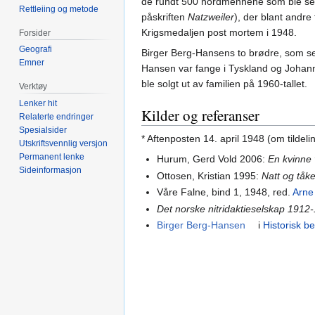
de rundt 500 nordmennene som ble sen
Rettleiing og metode
påskriften
Natzweiler
), der blant andre
Krigsmedaljen post mortem i 1948.
Forsider
Geografi
Birger Berg-Hansens to brødre, som sel
Emner
Hansen var fange i Tyskland og Johanne
ble solgt ut av familien på 1960-tallet.
Verktøy
Lenker hit
Kilder og referanser
Relaterte endringer
Spesialsider
* Aftenposten 14. april 1948 (om tildel
Utskriftsvennlig versjon
Permanent lenke
Hurum, Gerd Vold 2006:
En kvinne 
Sideinformasjon
Ottosen, Kristian 1995:
Natt og tåk
Våre Falne, bind 1, 1948, red.
Arne
Det norske nitridaktieselskap 1912
Birger Berg-Hansen
i
Historisk b