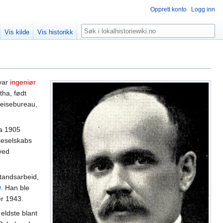
Opprett konto
Logg inn
Søk
Vis kilde
Vis historikk
 var
ingeniør
ha, født
Reisebureau,
ra 1905
tieselskabs
ved
standsarbeid,
9
. Han ble
er 1943.
eldste blant