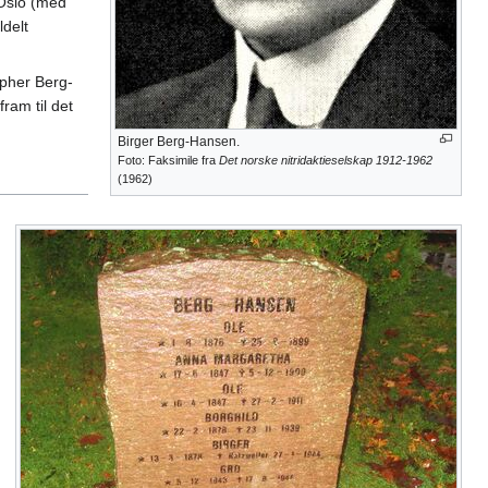
Oslo (med
ldelt
opher Berg-
ram til det
Birger Berg-Hansen.
Foto: Faksimile fra
Det norske nitridaktieselskap 1912-1962
(1962)