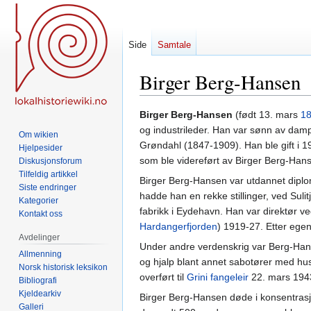
Side
Samtale
Birger Berg-Hansen
Hopp
Hopp
Birger Berg-Hansen
(født 13. mars
1
til
til
og industrileder. Han var sønn av da
Om wikien
navigering
søk
Grøndahl (1847-1909). Han ble gift i
Hjelpesider
som ble videreført av Birger Berg-Ha
Diskusjonsforum
Tilfeldig artikkel
Birger Berg-Hansen var utdannet diplo
Siste endringer
hadde han en rekke stillinger, ved Suli
Kategorier
fabrikk i Eydehavn. Han var direktør ve
Kontakt oss
Hardangerfjorden
) 1919-27. Etter ege
Avdelinger
Under andre verdenskrig var Berg-Hanse
Allmenning
og hjalp blant annet sabotører med hus
Norsk historisk leksikon
overført til
Grini fangeleir
22. mars 1943
Bibliografi
Kjeldearkiv
Birger Berg-Hansen døde i konsentrasjo
Galleri